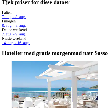
Tjek priser for disse datoer
I aften
7. aug. - 8. aug.
I morgen
8. aug. - 9. aug.
Denne weekend
7. aug. - 9. aug.
Næste weekend
14. aug. - 16. aug.
Hoteller med gratis morgenmad nær Sassoli