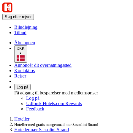
Søg efter rejser
Biludlejning
Tilbud
Åbn appen
DKK
•
Annoncér dit overnatningssted
Kontakt os
Rejser
Log på
Få adgang til besparelser med medlemspriser
Log på
Udforsk Hotels.com Rewards
Feedback
Hoteller
Hoteller med gratis morgenmad nær Sassolini Strand
Hoteller nær Sassolini Strand