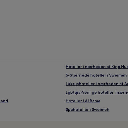
Hoteller i nærheden af King Hus
5-Stjernede hoteller i Sweimeh
Luksushoteller i nærheden af 
Lgbtqia-Venlige hoteller i næ
rand
Hoteller i Al Rama
Spahoteller i Sweimeh
Resorter i Sweimeh
B&B i Amman Strand