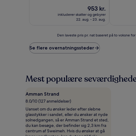
af
Alletiders,
Prisen
10,
953 kr.
(1.005
er
Godt,
inkluderer skatter og gebyrer
anmeldelser)
953 kr.
(466
22. aug. - 23. aug.
anmeldelser
Den
Den laveste pris pr. nat baseret på to voksne fo
laveste
pris
Se flere overnatningssteder
pr.
nat
baseret
på
to
Mest populære seværdighed
voksne
for
én
Amman Strand
nat,
som
8.0/10 (127 anmeldelser)
er
Uanset om du ønsker leder efter slebne
fundet
glasstykker i sandet, eller du ønsker at nyde
inden
solnedgangen, så er Amman Strand et sted,
for
du kan besøge, der befinder sig 2,3 km fra
de
centrum af Sweimeh. Hvis du ønsker at gå
seneste