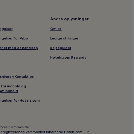
Andre oplysninger
ingelser
Om os
ingelser for Vrbo
Ledige stillinger
soner med et handicap
Rejseguider
Hotels.com Rewards
ysninger/Kontakt os
r for indhold og
af indhold
ingelser for Hotels.com
 vores hjemmeside.
r registrerende varemærker tilhørende Hotels.com, L.P.