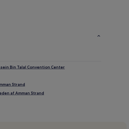
sein Bin Talal Convention Center
Amman Strand
rheden af Amman Strand