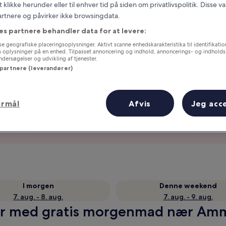
t klikke herunder eller til enhver tid på siden om privatlivspolitik. Disse v
partnere og påvirker ikke browsingdata.
es partnere behandler data for at levere:
e geografiske placeringsoplysninger. Aktivt scanne enhedskarakteristika til identifikati
gå oplysninger på en enhed. Tilpasset annoncering og indhold, annoncerings- og indhold
ersøgelser og udvikling af tjenester.
 partnere (leverandører)
ormål
Afvis
Jeg acc
Optjen fordele for hver overnatning
I morgen
Denne weekend
7. aug. - 8. aug.
7. aug. - 9. aug.
er med gratis morgenmad nær Amma