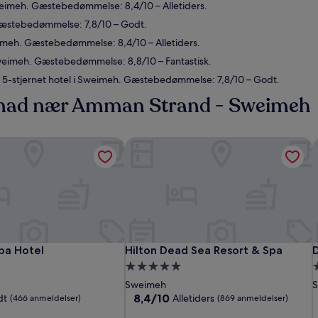
imeh. Gæstebedømmelse: 8,4/10 – Alletiders.
Gæstebedømmelse: 7,8/10 – Godt.
eimeh. Gæstebedømmelse: 8,4/10 – Alletiders.
Sweimeh. Gæstebedømmelse: 8,8/10 – Fantastisk.
5-stjernet hotel i Sweimeh. Gæstebedømmelse: 7,8/10 – Godt.
nmad nær Amman Strand - Sweimeh
a Hotel
Hilton Dead Sea Resort & Spa
D
a Hotel
Hilton Dead Sea Resort & Spa
D
pa Hotel
Hilton Dead Sea Resort & Spa
5.0-
5
stjernet
s
Sweimeh
ssted
overnatningssted
o
8.4
8,4/10
dt
Alletiders
(466 anmeldelser)
(869 anmeldelser)
ud