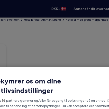
•
DKK
Annoncér dit overna
ller i Sweimeh
Hoteller nær Amman Strand
Hoteller med gratis morgenma
ekymrer os om dine
tlivsindstillinger
es
16
partnere gemmer og/eller får adgang til oplysninger på en enhed, f
okies til behandling af personoplysninger. Du kan acceptere eller adminis