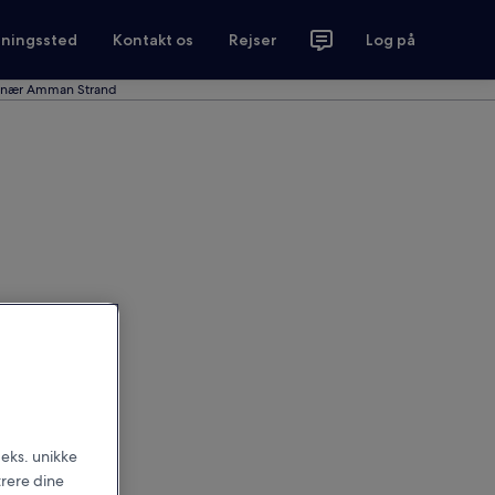
tningssted
Kontakt os
Rejser
Log på
d nær Amman Strand
.eks. unikke
trere dine