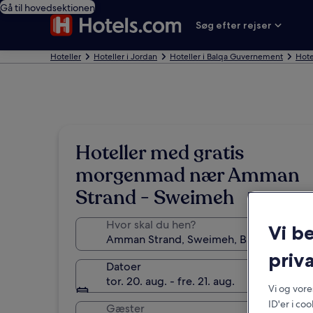
Gå til hovedsektionen
Søg efter rejser
Hoteller
Hoteller i Jordan
Hoteller i Balqa Guvernement
Hote
Hoteller med gratis
morgenmad nær Amman
Strand - Sweimeh
Hvor skal du hen?
Vi b
priva
Datoer
tor. 20. aug. - fre. 21. aug.
Vi og vor
ID'er i co
Gæster