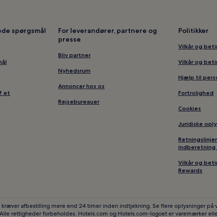
lede spørgsmål
For leverandører, partnere og
Politikker
presse
Vilkår og bet
Bliv partner
mål
Vilkår og bet
Nyhedsrum
Hjælp til per
Annoncer hos os
f et
Fortrolighed
Rejsebureauer
Cookies
Juridiske opl
Retningslinje
indberetning 
Vilkår og bet
Rewards
 kræver afbestilling mere end 24 timer inden indtjekning. Se flere oplysninger på
 Alle rettigheder forbeholdes. Hotels.com og Hotels.com-logoet er varemærker elle