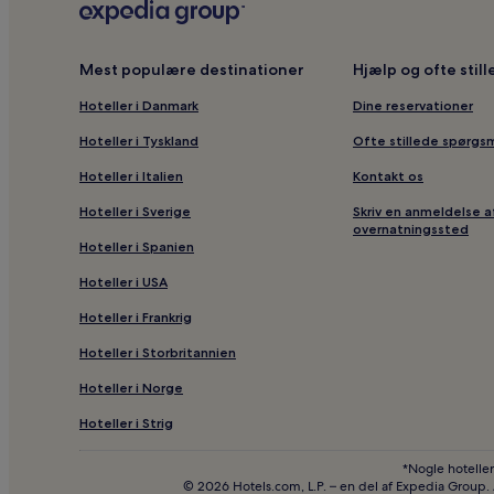
Mest populære destinationer
Hjælp og ofte stil
Hoteller i Danmark
Dine reservationer
Hoteller i Tyskland
Ofte stillede spørgs
Hoteller i Italien
Kontakt os
Hoteller i Sverige
Skriv en anmeldelse a
overnatningssted
Hoteller i Spanien
Hoteller i USA
Hoteller i Frankrig
Hoteller i Storbritannien
Hoteller i Norge
Hoteller i Strig
*Nogle hoteller
© 2026 Hotels.com, L.P. – en del af Expedia Group.