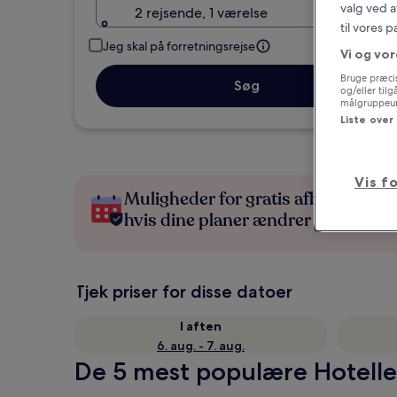
valg ved a
2 rejsende, 1 værelse
til vores 
Jeg skal på forretningsrejse
Vi og vor
Bruge præcis
Søg
og/eller til
målgruppeund
Liste over
Vis f
Muligheder for gratis afbestilling,
hvis dine planer ændrer sig
Tjek priser for disse datoer
I aften
6. aug. - 7. aug.
De 5 mest populære Hotell