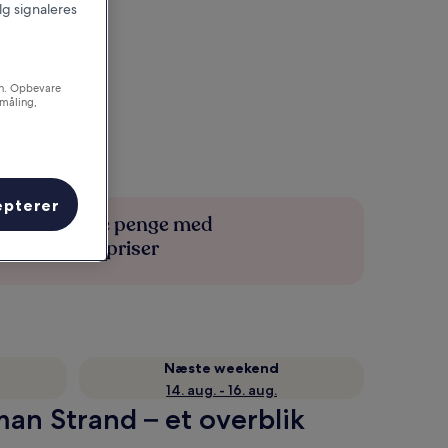
alg signaleres
on. Opbevare
småling,
epterer
Spar flere penge med
medlemspriser
Næste weekend
14. aug. - 16. aug.
n Strand – et overblik