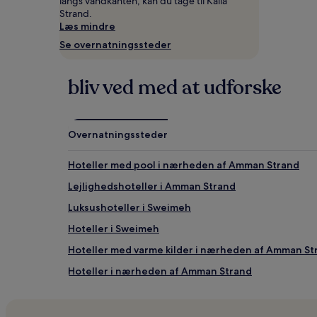
langs vandkanten, kan du tage til Kalia
24
Strand.
timer.
Læs mindre
Priser
Se overnatningssteder
og
tilgængelighed
kan
bliv ved med at udforske
ændres
uden
varsel.
Yderligere
vilkår
Overnatningssteder
kan
gælde.
Hoteller med pool i nærheden af Amman Strand
Lejlighedshoteller i Amman Strand
Luksushoteller i Sweimeh
Hoteller i Sweimeh
Hoteller med varme kilder i nærheden af Amman St
Hoteller i nærheden af Amman Strand
Hoteller med køkken i nærheden af Amman Strand
Billige hoteller i nærheden af Amman Strand