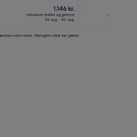
af
ud
10,
Prisen
1.146 kr.
af
Fantastisk,
er
10,
inkluderer skatter og gebyrer
inkluderer skatte
(929
1.146 kr.
Godt,
29. aug. - 30. aug.
6. s
anmeldelser)
(458
anmeldelser)
 ændres uden varsel. Yderligere vilkår kan gælde.