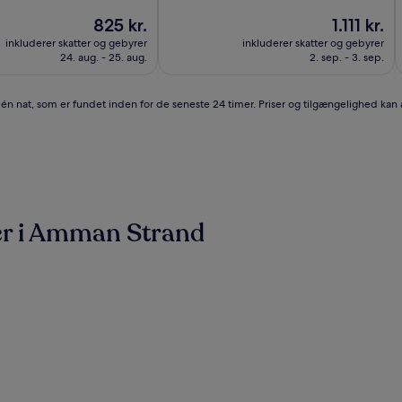
af
Prisen
10,
Prisen
825 kr.
1.111 kr.
er
Alletiders,
er
inkluderer skatter og gebyrer
inkluderer skatter og gebyrer
825 kr.
(869
1.111 kr.
24. aug. - 25. aug.
2. sep. - 3. sep.
)
anmeldelser)
r én nat, som er fundet inden for de seneste 24 timer. Priser og tilgængelighed kan
er i Amman Strand