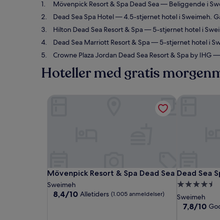
Mövenpick Resort & Spa Dead Sea
— Beliggende i Swe
Dead Sea Spa Hotel
— 4.5-stjernet hotel i Sweimeh. 
Hilton Dead Sea Resort & Spa
— 5-stjernet hotel i Sw
Dead Sea Marriott Resort & Spa
— 5-stjernet hotel i 
Crowne Plaza Jordan Dead Sea Resort & Spa by IHG
— 
Hoteller med gratis morge
Mövenpick Resort & Spa Dead Sea
Dead Sea Sp
Mövenpick Resort & Spa Dead Sea
Dead Sea Sp
Mövenpick Resort & Spa Dead Sea
Dead Sea S
4.5-
Sweimeh
8.4
8,4/10
Alletiders
(1.005 anmeldelser)
stjernet
Sweimeh
ud
overnatning
7.8
7,8/10
Go
af
ud
10,