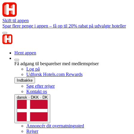
Skift til appen
Spar flere penge i appen – få op til 20% rabat på udvalgte hoteller
Hent appen
Få adgang til besparelser med medlemspriser
Log på
Udforsk Hotels.com Rewards
Indbakke
Søg efter rejser
Kontakt os
dansk · DKK · DK
Annoncér dit overnatningssted
Rejser