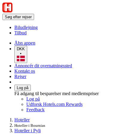
Søg efter rejser
Biludlejning
Tilbud
Åbn appen
DKK
•
Annoncér dit overnatningssted
Kontakt os
Rejser
Log på
Få adgang til besparelser med medlemspriser
Log på
Udforsk Hotels.com Rewards
Feedback
Hoteller
Hoteller i Bournias
Hoteller i Pyli