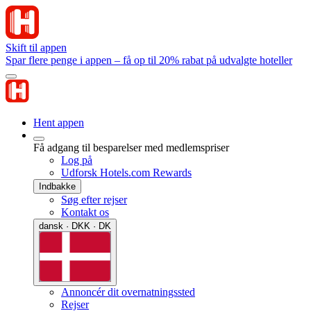
Skift til appen
Spar flere penge i appen – få op til 20% rabat på udvalgte hoteller
Hent appen
Få adgang til besparelser med medlemspriser
Log på
Udforsk Hotels.com Rewards
Indbakke
Søg efter rejser
Kontakt os
dansk · DKK · DK
Annoncér dit overnatningssted
Rejser