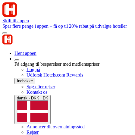
Skift til appen
Spar flere penge i appen – få op til 20% rabat på udvalgte hoteller
Hent appen
Få adgang til besparelser med medlemspriser
Log på
Udforsk Hotels.com Rewards
Indbakke
Søg efter rejser
Kontakt os
dansk · DKK · DK
Annoncér dit overnatningssted
Rejser