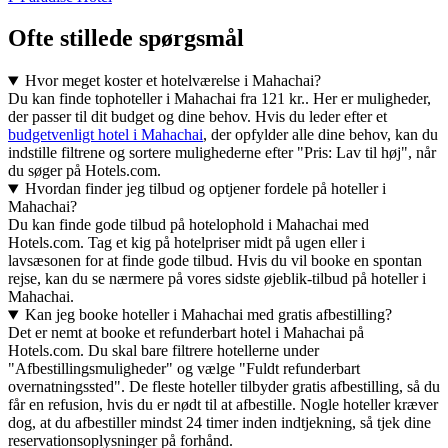
Ofte stillede spørgsmål
Hvor meget koster et hotelværelse i Mahachai?
Du kan finde tophoteller i Mahachai fra 121 kr.. Her er muligheder,
der passer til dit budget og dine behov. Hvis du leder efter et
budgetvenligt hotel i Mahachai
, der opfylder alle dine behov, kan du
indstille filtrene og sortere mulighederne efter "Pris: Lav til høj", når
du søger på Hotels.com.
Hvordan finder jeg tilbud og optjener fordele på hoteller i
Mahachai?
Du kan finde gode tilbud på hotelophold i Mahachai med
Hotels.com. Tag et kig på hotelpriser midt på ugen eller i
lavsæsonen for at finde gode tilbud. Hvis du vil booke en spontan
rejse, kan du se nærmere på vores sidste øjeblik-tilbud på hoteller i
Mahachai.
Kan jeg booke hoteller i Mahachai med gratis afbestilling?
Det er nemt at booke et refunderbart hotel i Mahachai på
Hotels.com. Du skal bare filtrere hotellerne under
"Afbestillingsmuligheder" og vælge "Fuldt refunderbart
overnatningssted". De fleste hoteller tilbyder gratis afbestilling, så du
får en refusion, hvis du er nødt til at afbestille. Nogle hoteller kræver
dog, at du afbestiller mindst 24 timer inden indtjekning, så tjek dine
reservationsoplysninger på forhånd.