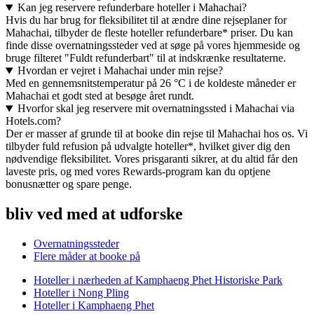
Kan jeg reservere refunderbare hoteller i Mahachai?
Hvis du har brug for fleksibilitet til at ændre dine rejseplaner for
Mahachai, tilbyder de fleste hoteller refunderbare* priser. Du kan
finde disse overnatningssteder ved at søge på vores hjemmeside og
bruge filteret "Fuldt refunderbart" til at indskrænke resultaterne.
Hvordan er vejret i Mahachai under min rejse?
Med en gennemsnitstemperatur på 26 °C i de koldeste måneder er
Mahachai et godt sted at besøge året rundt.
Hvorfor skal jeg reservere mit overnatningssted i Mahachai via
Hotels.com?
Der er masser af grunde til at booke din rejse til Mahachai hos os. Vi
tilbyder fuld refusion på udvalgte hoteller*, hvilket giver dig den
nødvendige fleksibilitet. Vores prisgaranti sikrer, at du altid får den
laveste pris, og med vores Rewards-program kan du optjene
bonusnætter og spare penge.
bliv ved med at udforske
Overnatningssteder
Flere måder at booke på
Hoteller i nærheden af Kamphaeng Phet Historiske Park
Hoteller i Nong Pling
Hoteller i Kamphaeng Phet