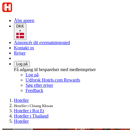
Åbn appen
DKK
•
Annoncér dit overnatningssted
Kontakt os
Rejser
Log på
Få adgang til besparelser med medlemspriser
Log på
Udforsk Hotels.com Rewards
Søg efter rejser
Feedback
Hoteller
Hoteller i Chiang Khwan
Hoteller i Roi Et
Hoteller i Thailand
Hoteller