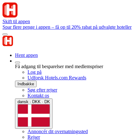
Skift til appen
Spar flere penge i appen – få op til 20% rabat på udvalgte hoteller
Hent appen
Få adgang til besparelser med medlemspriser
Log på
Udforsk Hotels.com Rewards
Indbakke
Søg efter rejser
Kontakt os
dansk · DKK · DK
Annoncér dit overnatningssted
Rejser