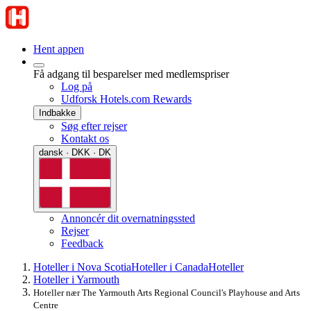
Hent appen
Få adgang til besparelser med medlemspriser
Log på
Udforsk Hotels.com Rewards
Indbakke
Søg efter rejser
Kontakt os
dansk · DKK · DK
Annoncér dit overnatningssted
Rejser
Feedback
Hoteller i Nova Scotia
Hoteller i Canada
Hoteller
Hoteller i Yarmouth
Hoteller nær The Yarmouth Arts Regional Council's Playhouse and Arts
Centre