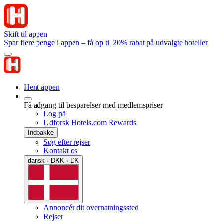
Skift til appen
Spar flere penge i appen – få op til 20% rabat på udvalgte hoteller
Hent appen
Få adgang til besparelser med medlemspriser
Log på
Udforsk Hotels.com Rewards
Indbakke
Søg efter rejser
Kontakt os
dansk · DKK · DK
Annoncér dit overnatningssted
Rejser