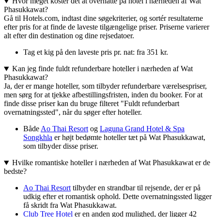
Hvor meget koster det at overnatte på hotel i nærheden af Wat
Phasukkawat?
Gå til Hotels.com, indtast dine søgekriterier, og sortér resultaterne
efter pris for at finde de laveste tilgængelige priser. Priserne varierer
alt efter din destination og dine rejsedatoer.
Tag et kig på den laveste pris pr. nat: fra 351 kr.
Kan jeg finde fuldt refunderbare hoteller i nærheden af Wat
Phasukkawat?
Ja, der er mange hoteller, som tilbyder refunderbare værelsespriser,
men sørg for at tjekke afbestillingsfristen, inden du booker. For at
finde disse priser kan du bruge filteret "Fuldt refunderbart
overnatningssted", når du søger efter hoteller.
Både
Ao Thai Resort
og
Laguna Grand Hotel & Spa
Songkhla
er højt bedømte hoteller tæt på Wat Phasukkawat,
som tilbyder disse priser.
Hvilke romantiske hoteller i nærheden af Wat Phasukkawat er de
bedste?
Ao Thai Resort
tilbyder en strandbar til rejsende, der er på
udkig efter et romantisk ophold. Dette overnatningssted ligger
få skridt fra Wat Phasukkawat.
Club Tree Hotel
er en anden god mulighed, der ligger 42