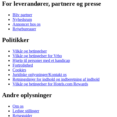
For leverandører, partnere og presse
Bliv partner
Nyhedsrum
Annoncer hos os
Rejsebureauer
Politikker
Vilkår og betingelser
Vilkår og betingelser for Vrbo
Hjælp til personer med et handicap
Fortrolighed
Cookies
Juridiske oplysninger/Kontakt os
Retningslinjer for indhold og indberetning af indhold
Vilkår og betingelser for Hotels.com Rewards
Andre oplysninger
Om os
Ledige stillinger
Rejseguider