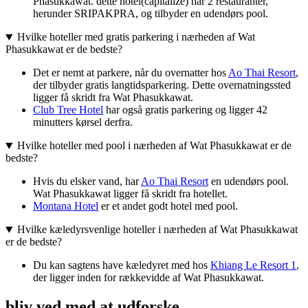
Phasukkawat. dette hotel(capitalize) har 2 restauranter,
herunder SRIPAKPRA, og tilbyder en udendørs pool.
Hvilke hoteller med gratis parkering i nærheden af Wat
Phasukkawat er de bedste?
Det er nemt at parkere, når du overnatter hos
Ao Thai Resort
,
der tilbyder gratis langtidsparkering. Dette overnatningssted
ligger få skridt fra Wat Phasukkawat.
Club Tree Hotel
har også gratis parkering og ligger 42
minutters kørsel derfra.
Hvilke hoteller med pool i nærheden af Wat Phasukkawat er de
bedste?
Hvis du elsker vand, har
Ao Thai Resort
en udendørs pool.
Wat Phasukkawat ligger få skridt fra hotellet.
Montana Hotel
er et andet godt hotel med pool.
Hvilke kæledyrsvenlige hoteller i nærheden af Wat Phasukkawat
er de bedste?
Du kan sagtens have kæledyret med hos
Khiang Le Resort 1
,
der ligger inden for rækkevidde af Wat Phasukkawat.
bliv ved med at udforske