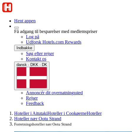
Hent appen
Få adgang til besparelser med medlemspriser
Log på
Udforsk Hotels.com Rewards
Indbakke
Søg efter rejser
Kontakt os
dansk · DKK · DK
Annoncér dit overnatningssted
Rejser
Feedback
Hoteller i Aitutaki
Hoteller i Cookøerne
Hoteller
Hoteller nær Ootu Strand
Forretningshoteller nær Ootu Strand