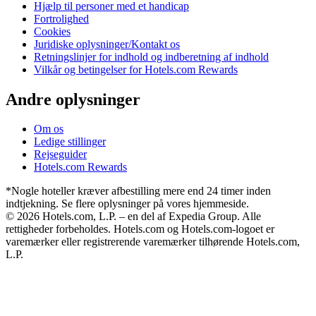
Hjælp til personer med et handicap
Fortrolighed
Cookies
Juridiske oplysninger/Kontakt os
Retningslinjer for indhold og indberetning af indhold
Vilkår og betingelser for Hotels.com Rewards
Andre oplysninger
Om os
Ledige stillinger
Rejseguider
Hotels.com Rewards
*Nogle hoteller kræver afbestilling mere end 24 timer inden
indtjekning. Se flere oplysninger på vores hjemmeside.
© 2026 Hotels.com, L.P. – en del af Expedia Group. Alle
rettigheder forbeholdes. Hotels.com og Hotels.com-logoet er
varemærker eller registrerende varemærker tilhørende Hotels.com,
L.P.