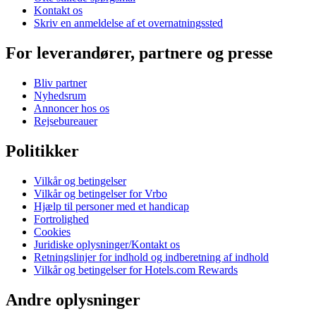
Kontakt os
Skriv en anmeldelse af et overnatningssted
For leverandører, partnere og presse
Bliv partner
Nyhedsrum
Annoncer hos os
Rejsebureauer
Politikker
Vilkår og betingelser
Vilkår og betingelser for Vrbo
Hjælp til personer med et handicap
Fortrolighed
Cookies
Juridiske oplysninger/Kontakt os
Retningslinjer for indhold og indberetning af indhold
Vilkår og betingelser for Hotels.com Rewards
Andre oplysninger