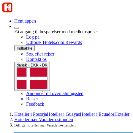
Hent appen
Få adgang til besparelser med medlemspriser
Log på
Udforsk Hotels.com Rewards
Indbakke
Søg efter rejser
Kontakt os
dansk · DKK · DK
Annoncér dit overnatningssted
Rejser
Feedback
Hoteller i Posorja
Hoteller i Guayas
Hoteller i Ecuador
Hoteller
Hoteller nær Varadero-stranden
Billige hoteller nær Varadero-stranden