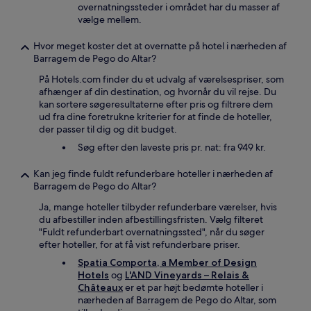
overnatningssteder i området har du masser af
vælge mellem.
Hvor meget koster det at overnatte på hotel i nærheden af
Barragem de Pego do Altar?
På Hotels.com finder du et udvalg af værelsespriser, som
afhænger af din destination, og hvornår du vil rejse. Du
kan sortere søgeresultaterne efter pris og filtrere dem
ud fra dine foretrukne kriterier for at finde de hoteller,
der passer til dig og dit budget.
Søg efter den laveste pris pr. nat: fra 949 kr.
Kan jeg finde fuldt refunderbare hoteller i nærheden af
Barragem de Pego do Altar?
Ja, mange hoteller tilbyder refunderbare værelser, hvis
du afbestiller inden afbestillingsfristen. Vælg filteret
"Fuldt refunderbart overnatningssted", når du søger
efter hoteller, for at få vist refunderbare priser.
Spatia Comporta, a Member of Design
Hotels
og
L'AND Vineyards – Relais &
Châteaux
er et par højt bedømte hoteller i
nærheden af Barragem de Pego do Altar, som