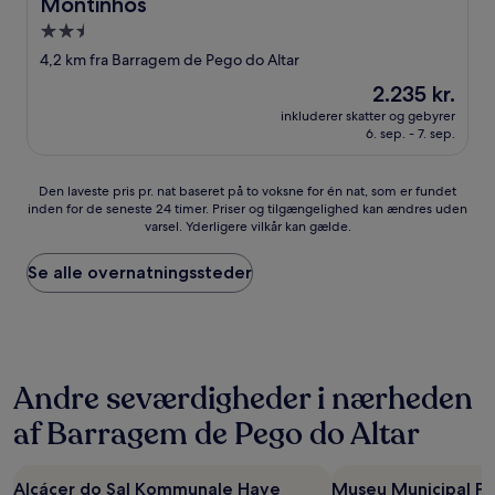
Montinhos
Montinhos
2.5-
stjernet
4,2 km fra Barragem de Pego do Altar
overnatningssted
Prisen
2.235 kr.
er
inkluderer skatter og gebyrer
2.235 kr.
6. sep. - 7. sep.
Den
Den laveste pris pr. nat baseret på to voksne for én nat, som er fundet
inden for de seneste 24 timer. Priser og tilgængelighed kan ændres uden
laveste
varsel. Yderligere vilkår kan gælde.
pris
pr.
nat
Se alle overnatningssteder
baseret
på
to
voksne
for
Andre seværdigheder i nærheden
én
nat,
af Barragem de Pego do Altar
som
er
fundet
Alcácer do Sal Kommunale Have
Museu Municipal P
inden