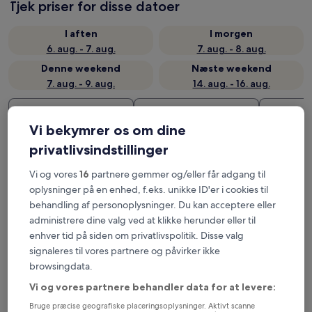
Tjek priser for disse datoer
I aften
I morgen
6. aug. - 7. aug.
7. aug. - 8. aug.
Denne weekend
Næste weekend
7. aug. - 9. aug.
14. aug. - 16. aug.
Anbefalet
Pris (lav til høj)
A
Vi bekymrer os om dine
Her kan du overnatte nær
privatlivsindstillinger
Barragem de Pego do Altar
Vi og vores
16
partnere gemmer og/eller får adgang til
oplysninger på en enhed, f.eks. unikke ID'er i cookies til
Barrosinha Hotel
behandling af personoplysninger. Du kan acceptere eller
administrere dine valg ved at klikke herunder eller til
enhver tid på siden om privatlivspolitik. Disse valg
signaleres til vores partnere og påvirker ikke
browsingdata.
Vi og vores partnere behandler data for at levere:
Bruge præcise geografiske placeringsoplysninger. Aktivt scanne