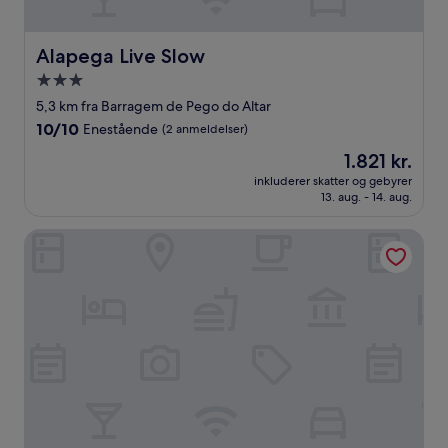
Alapega Live Slow
Alapega Live Slow
3.0-
stjernet
5,3 km fra Barragem de Pego do Altar
overnatningssted
10.0
10/10
Enestående
(2 anmeldelser)
ud
Prisen
1.821 kr.
af
er
10,
inkluderer skatter og gebyrer
1.821 kr.
13. aug. - 14. aug.
Enestående,
(2
anmeldelser)
4Ever Palace Design & Nature