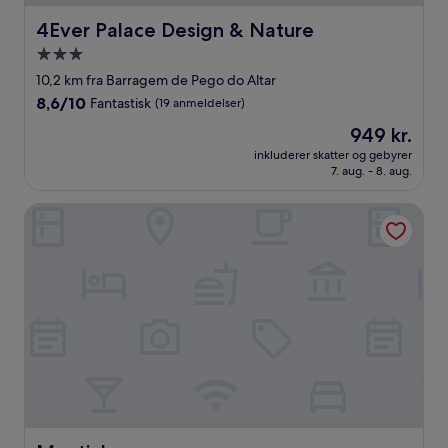
4Ever Palace Design & Nature
4Ever Palace Design & Nature
3.0-
stjernet
10,2 km fra Barragem de Pego do Altar
overnatningssted
8.6
8,6/10
Fantastisk
(19 anmeldelser)
ud
Prisen
949 kr.
af
er
10,
inkluderer skatter og gebyrer
949 kr.
7. aug. - 8. aug.
Fantastisk,
(19
anmeldelser)
Montinhos