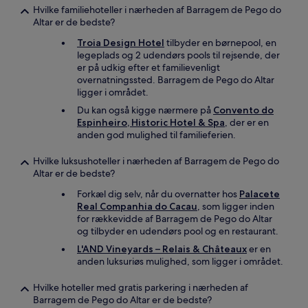
Hvilke familiehoteller i nærheden af Barragem de Pego do
Altar er de bedste?
Troia Design Hotel
tilbyder en børnepool, en
legeplads og 2 udendørs pools til rejsende, der
er på udkig efter et familievenligt
overnatningssted. Barragem de Pego do Altar
ligger i området.
Du kan også kigge nærmere på
Convento do
Espinheiro, Historic Hotel & Spa
, der er en
anden god mulighed til familieferien.
Hvilke luksushoteller i nærheden af Barragem de Pego do
Altar er de bedste?
Forkæl dig selv, når du overnatter hos
Palacete
Real Companhia do Cacau
, som ligger inden
for rækkevidde af Barragem de Pego do Altar
og tilbyder en udendørs pool og en restaurant.
L'AND Vineyards – Relais & Châteaux
er en
anden luksuriøs mulighed, som ligger i området.
Hvilke hoteller med gratis parkering i nærheden af
Barragem de Pego do Altar er de bedste?