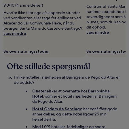
for
9.0/10 (4 anmeldelser)
Centrum af Santa Maria
de
rummer spændende kul
Hvorfor ikke tilbringe afslappende stunder
seneste
seværdigheder som Mu
ved vandkanten eller tage feriebilleder ved
24
Nunes, som du kan ove
Alcácer do Sal Kommunale Have, når du
timer.
dit ophold.
besøger Santa Maria do Castelo e Santiago?
Priser
Læs mindre
Læs mindre
og
tilgængelighed
kan
ændres
Se overnatningssteder
Se overnatningssted
uden
varsel.
Ofte stillede spørgsmål
Yderligere
vilkår
kan
Hvilke hoteller i nærheden af Barragem de Pego do Altar er
gælde.
de bedste?
Gæster elsker at overnatte hos
Barrosinha
Hotel
, som er et hotel i nærheden af Barragem
de Pego do Altar.
Hotel Ordem de Santiago
har også fået gode
anmeldelser, og dette hotel ligger 25 min.
kørsel derfra.
Med 1.091 hoteller, ferieboliger og andre