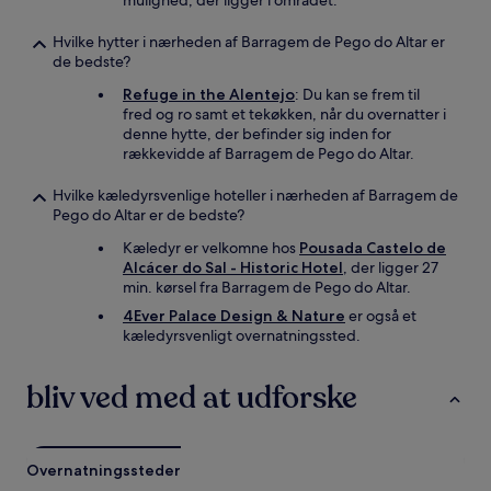
mulighed, der ligger i området.
Hvilke hytter i nærheden af Barragem de Pego do Altar er
de bedste?
Refuge in the Alentejo
: Du kan se frem til
fred og ro samt et tekøkken, når du overnatter i
denne hytte, der befinder sig inden for
rækkevidde af Barragem de Pego do Altar.
Hvilke kæledyrsvenlige hoteller i nærheden af Barragem de
Pego do Altar er de bedste?
Kæledyr er velkomne hos
Pousada Castelo de
Alcácer do Sal - Historic Hotel
, der ligger 27
min. kørsel fra Barragem de Pego do Altar.
4Ever Palace Design & Nature
er også et
kæledyrsvenligt overnatningssted.
bliv ved med at udforske
Overnatningssteder