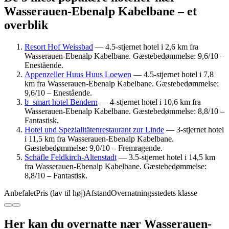
Wasserauen-Ebenalp Kabelbane – et
overblik
Resort Hof Weissbad
— 4.5-stjernet hotel i 2,6 km fra
Wasserauen-Ebenalp Kabelbane. Gæstebedømmelse: 9,6/10 –
Enestående.
Appenzeller Huus Huus Loewen
— 4.5-stjernet hotel i 7,8
km fra Wasserauen-Ebenalp Kabelbane. Gæstebedømmelse:
9,6/10 – Enestående.
b_smart hotel Bendern
— 4-stjernet hotel i 10,6 km fra
Wasserauen-Ebenalp Kabelbane. Gæstebedømmelse: 8,8/10 –
Fantastisk.
Hotel und Spezialitätenrestaurant zur Linde
— 3-stjernet hotel
i 11,5 km fra Wasserauen-Ebenalp Kabelbane.
Gæstebedømmelse: 9,0/10 – Fremragende.
Schäfle Feldkirch-Altenstadt
— 3.5-stjernet hotel i 14,5 km
fra Wasserauen-Ebenalp Kabelbane. Gæstebedømmelse:
8,8/10 – Fantastisk.
Anbefalet
Pris (lav til høj)
Afstand
Overnatningsstedets klasse
Her kan du overnatte nær Wasserauen-