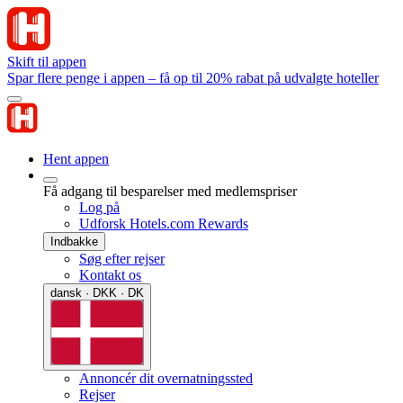
Skift til appen
Spar flere penge i appen – få op til 20% rabat på udvalgte hoteller
Hent appen
Få adgang til besparelser med medlemspriser
Log på
Udforsk Hotels.com Rewards
Indbakke
Søg efter rejser
Kontakt os
dansk · DKK · DK
Annoncér dit overnatningssted
Rejser