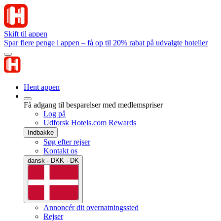
Skift til appen
Spar flere penge i appen – få op til 20% rabat på udvalgte hoteller
Hent appen
Få adgang til besparelser med medlemspriser
Log på
Udforsk Hotels.com Rewards
Indbakke
Søg efter rejser
Kontakt os
dansk · DKK · DK
Annoncér dit overnatningssted
Rejser