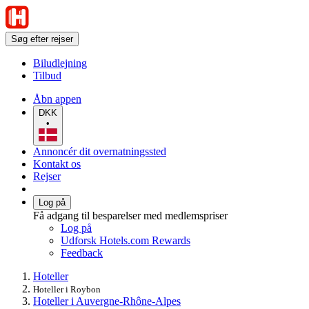
Søg efter rejser
Biludlejning
Tilbud
Åbn appen
DKK
•
Annoncér dit overnatningssted
Kontakt os
Rejser
Log på
Få adgang til besparelser med medlemspriser
Log på
Udforsk Hotels.com Rewards
Feedback
Hoteller
Hoteller i Roybon
Hoteller i Auvergne-Rhône-Alpes