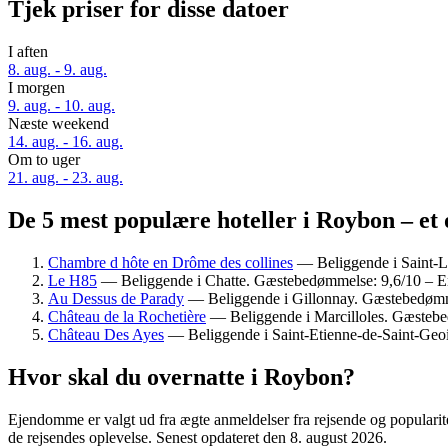
Tjek priser for disse datoer
I aften
8. aug. - 9. aug.
I morgen
9. aug. - 10. aug.
Næste weekend
14. aug. - 16. aug.
Om to uger
21. aug. - 23. aug.
De 5 mest populære hoteller i Roybon – et 
Chambre d hôte en Drôme des collines
— Beliggende i Saint-L
Le H85
— Beliggende i Chatte. Gæstebedømmelse: 9,6/10 – E
Au Dessus de Parady
— Beliggende i Gillonnay. Gæstebedømme
Château de la Rochetière
— Beliggende i Marcilloles. Gæstebe
Château Des Ayes
— Beliggende i Saint-Etienne-de-Saint-Geoi
Hvor skal du overnatte i Roybon?
Ejendomme er valgt ud fra ægte anmeldelser fra rejsende og populari
de rejsendes oplevelse. Senest opdateret den
8. august 2026
.