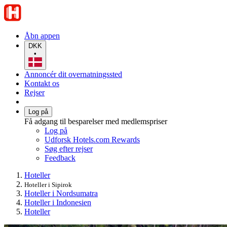
Åbn appen
DKK
•
Annoncér dit overnatningssted
Kontakt os
Rejser
Log på
Få adgang til besparelser med medlemspriser
Log på
Udforsk Hotels.com Rewards
Søg efter rejser
Feedback
Hoteller
Hoteller i Sipirok
Hoteller i Nordsumatra
Hoteller i Indonesien
Hoteller