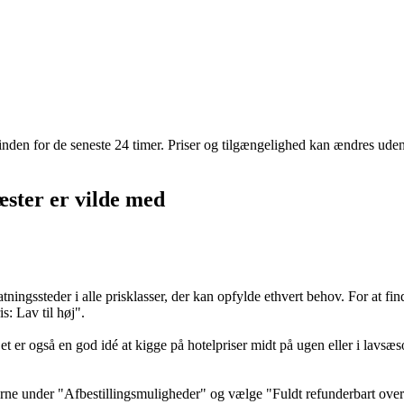
t inden for de seneste 24 timer. Priser og tilgængelighed kan ændres ude
æster er vilde med
ningssteder i alle prisklasser, der kan opfylde ethvert behov. For at fin
s: Lav til høj".
er også en god idé at kigge på hotelpriser midt på ugen eller i lavsæso
lerne under "Afbestillingsmuligheder" og vælge "Fuldt refunderbart overna