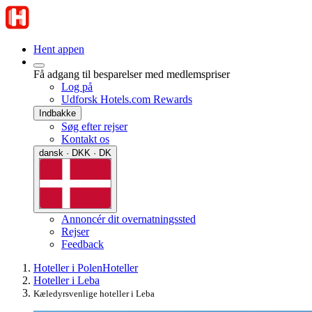
Hent appen
Få adgang til besparelser med medlemspriser
Log på
Udforsk Hotels.com Rewards
Indbakke
Søg efter rejser
Kontakt os
dansk · DKK · DK
Annoncér dit overnatningssted
Rejser
Feedback
Hoteller i Polen
Hoteller
Hoteller i Leba
Kæledyrsvenlige hoteller i Leba