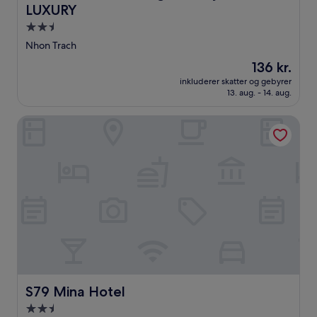
LUXURY
2.5-
stjernet
Nhon Trach
overnatningssted
Prisen
136 kr.
er
inkluderer skatter og gebyrer
136 kr.
13. aug. - 14. aug.
S79 Mina Hotel
S79 Mina Hotel
S79 Mina Hotel
2.5-