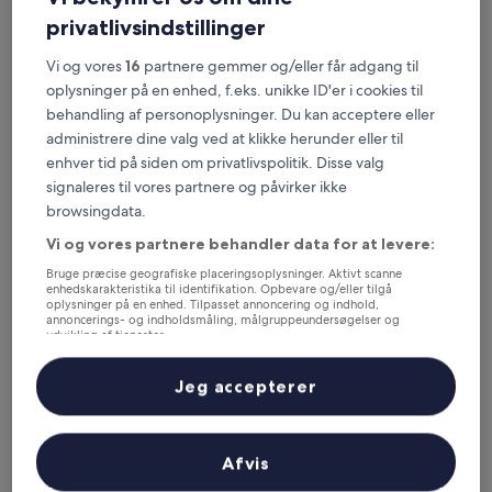
Ejendomme er valgt ud fra ægte anmeldelser fra rejsende og
privatlivsindstillinger
popularitet blandt gæster, der har booket en overnatning i Long
Khánh på Hotels.com. Disse Long Khánh hoteller leverer
Vi og vores
16
partnere gemmer og/eller får adgang til
konsekvent komfort, beliggenhed og de rejsendes oplevelse.
Senest opdateret den
5. august 2026
.
oplysninger på en enhed, f.eks. unikke ID'er i cookies til
Læs mindre
behandling af personoplysninger. Du kan acceptere eller
administrere dine valg ved at klikke herunder eller til
Spring Garden Hotel
enhver tid på siden om privatlivspolitik. Disse valg
signaleres til vores partnere og påvirker ikke
browsingdata.
Vi og vores partnere behandler data for at levere:
Bruge præcise geografiske placeringsoplysninger. Aktivt scanne
enhedskarakteristika til identifikation. Opbevare og/eller tilgå
oplysninger på en enhed. Tilpasset annoncering og indhold,
annoncerings- og indholdsmåling, målgruppeundersøgelser og
udvikling af tjenester.
Liste over partnere (leverandører)
Jeg accepterer
Spring Garden Hotel
Spring Garden Hotel
3.0-
stjernet
Afvis
Long Khánh
overnatningssted
7.4
7,4/10
Godt
(13 anmeldelser)