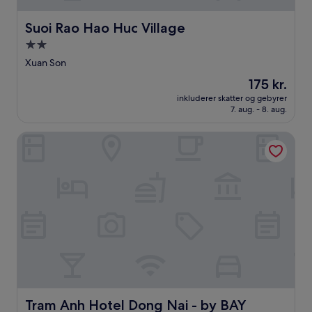
Suoi Rao Hao Huc Village
Suoi Rao Hao Huc Village
2.0-
stjernet
Xuan Son
overnatningssted
Prisen
175 kr.
er
inkluderer skatter og gebyrer
175 kr.
7. aug. - 8. aug.
Tram Anh Hotel Dong Nai - by BAY LUXURY
Tram Anh Hotel Dong Nai - by BAY LUXURY
Tram Anh Hotel Dong Nai - by BAY