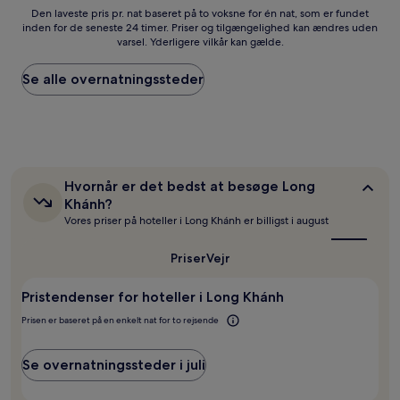
Den
Den laveste pris pr. nat baseret på to voksne for én nat, som er fundet
inden for de seneste 24 timer. Priser og tilgængelighed kan ændres uden
laveste
varsel. Yderligere vilkår kan gælde.
pris
pr.
nat
Se alle overnatningssteder
baseret
på
to
voksne
for
én
Hvornår
Hvornår er det bedst at besøge Long
nat,
er
Khánh?
som
det
Vores priser på hoteller i Long Khánh er billigst i august
er
bedst
fundet
at
inden
besøge
Priser
Vejr
for
Long
Khánh?
de
Pristendenser for hoteller i Long Khánh
seneste
24
Prisen er baseret på en enkelt nat for to rejsende
timer.
Priser
Se overnatningssteder i juli
og
tilgængelighed
kan