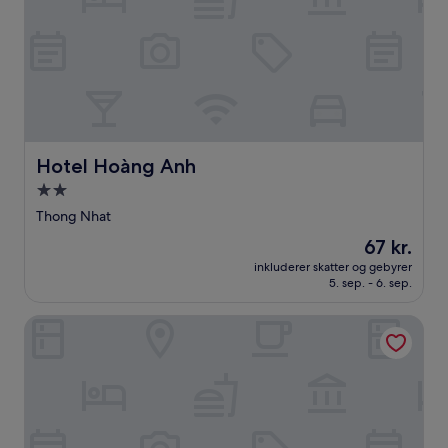
Hotel Hoàng Anh
Hotel Hoàng Anh
2.0-
stjernet
Thong Nhat
overnatningssted
Prisen
67 kr.
er
inkluderer skatter og gebyrer
67 kr.
5. sep. - 6. sep.
Homestay Tay