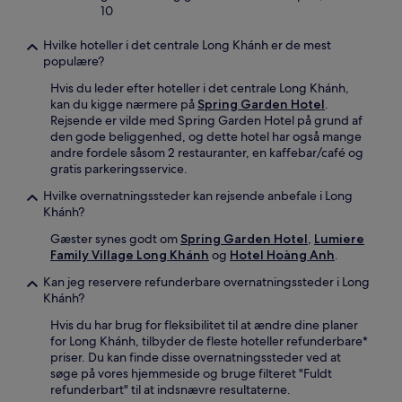
10
Hvilke hoteller i det centrale Long Khánh er de mest
populære?
Hvis du leder efter hoteller i det centrale Long Khánh,
kan du kigge nærmere på
Spring Garden Hotel
.
Rejsende er vilde med Spring Garden Hotel på grund af
den gode beliggenhed, og dette hotel har også mange
andre fordele såsom 2 restauranter, en kaffebar/café og
gratis parkeringsservice.
Hvilke overnatningssteder kan rejsende anbefale i Long
Khánh?
Gæster synes godt om
Spring Garden Hotel
,
Lumiere
Family Village Long Khánh
og
Hotel Hoàng Anh
.
Kan jeg reservere refunderbare overnatningssteder i Long
Khánh?
Hvis du har brug for fleksibilitet til at ændre dine planer
for Long Khánh, tilbyder de fleste hoteller refunderbare*
priser. Du kan finde disse overnatningssteder ved at
søge på vores hjemmeside og bruge filteret "Fuldt
refunderbart" til at indsnævre resultaterne.