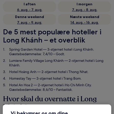
I aften
I morgen
6. aug. - 7. aug.
7. aug. - 8. aug.
Denne weekend
Næste weekend
7. aug. - 9. aug.
14. aug. - 16. aug.
De 5 mest populære hoteller i
Long Khánh – et overblik
Spring Garden Hotel
— 3-stjernet hotel i Long Khánh.
Gæstebedømmelse: 7,4/10 – Godt.
Lumiere Family Village Long Khánh
— 2-stjernet hotel i Long
Khánh.
Hotel Hoàng Anh
— 2-stjernet hotel i Thong Nhat.
Homestay Tay
— 3-stjernet hotel i Trang Bom.
Hotel An Hoa 2
— 2-stjernet hotel i Ho Chi Minh City.
Gæstebedømmelse: 8,6/10 – Fantastisk.
Hvor skal du overnatte i Long
Khánh?
Vi bekymrer os om dine