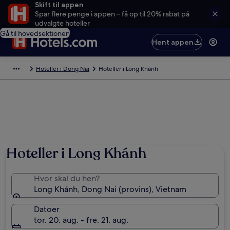
Skift til appen
Spar flere penge i appen – få op til 20% rabat på
udvalgte hoteller
Gå til hovedsektionen
Hent appen
Hoteller i Dong Nai
Hoteller i Long Khánh
Hoteller i Long Khánh
Hvor skal du hen?
Long Khánh, Dong Nai (provins), Vietnam
Datoer
tor. 20. aug. - fre. 21. aug.