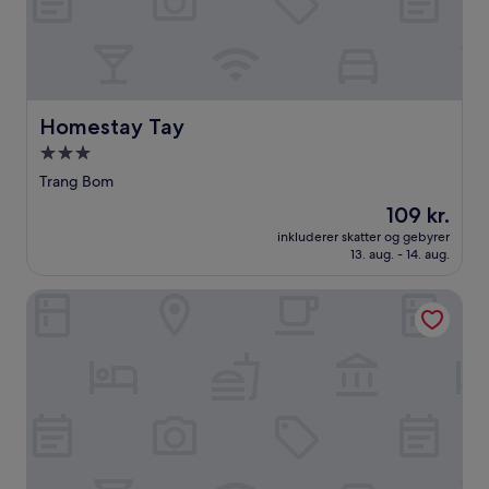
Homestay Tay
Homestay Tay
3.0-
stjernet
Trang Bom
overnatningssted
Prisen
109 kr.
er
inkluderer skatter og gebyrer
109 kr.
13. aug. - 14. aug.
Hotel An Hoa 2