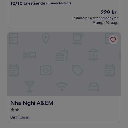
overnatningssted
10.0
10/10
Enestående
(3 anmeldelser)
ud
Prisen
229 kr.
af
er
10,
inkluderer skatter og gebyrer
229 kr.
9. aug. - 10. aug.
Enestående,
(3
anmeldelser)
Nha Nghi A&EM
Nha Nghi A&EM
Nha Nghi A&EM
2.0-
stjernet
Dinh Quan
overnatningssted