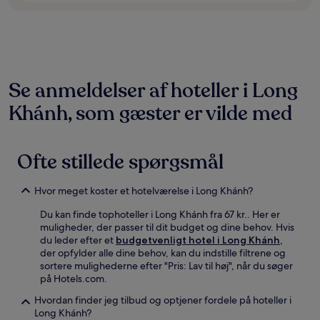
ændres
uden
varsel.
Yderligere
vilkår
kan
Se anmeldelser af hoteller i Long
gælde.
Khánh, som gæster er vilde med
Ofte stillede spørgsmål
Hvor meget koster et hotelværelse i Long Khánh?
Du kan finde tophoteller i Long Khánh fra 67 kr.. Her er
muligheder, der passer til dit budget og dine behov. Hvis
du leder efter et
budgetvenligt hotel i Long Khánh
,
der opfylder alle dine behov, kan du indstille filtrene og
sortere mulighederne efter "Pris: Lav til høj", når du søger
på Hotels.com.
Hvordan finder jeg tilbud og optjener fordele på hoteller i
Long Khánh?