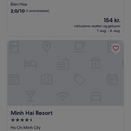
stjernet
Bien Hoa
overnatningssted
2.0
2,0/10
(1 anmeldelse)
ud
Prisen
154 kr.
af
er
10,
inkluderer skatter og gebyrer
154 kr.
7. aug. - 8. aug.
(1
anmeldelse)
Minh Hai Resort
Minh Hai Resort
Minh Hai Resort
4.5-
stjernet
Ho Chi Minh City