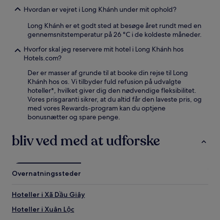
Hvordan er vejret i Long Khánh under mit ophold?
Long Khánh er et godt sted at besøge året rundt med en
gennemsnitstemperatur på 26 °C i de koldeste måneder.
Hvorfor skal jeg reservere mit hotel i Long Khánh hos
Hotels.com?
Der er masser af grunde til at booke din rejse til Long
Khánh hos os. Vi tilbyder fuld refusion på udvalgte
hoteller*, hvilket giver dig den nødvendige fleksibilitet.
Vores prisgaranti sikrer, at du altid får den laveste pris, og
med vores Rewards-program kan du optjene
bonusnætter og spare penge.
bliv ved med at udforske
Overnatningssteder
Hoteller i Xã Dầu Giây
Hoteller i Xuân Lộc