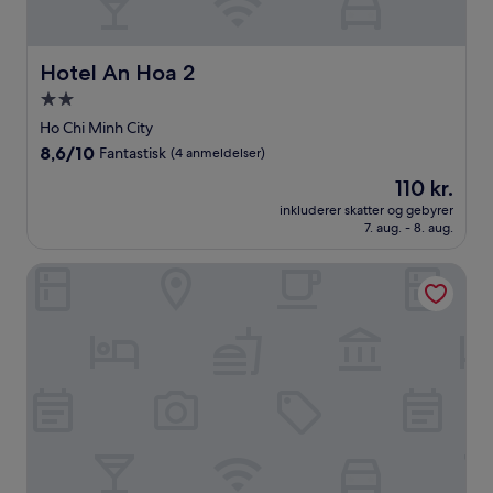
Hotel An Hoa 2
Hotel An Hoa 2
2.0-
stjernet
Ho Chi Minh City
overnatningssted
8.6
8,6/10
Fantastisk
(4 anmeldelser)
ud
Prisen
110 kr.
af
er
10,
inkluderer skatter og gebyrer
110 kr.
7. aug. - 8. aug.
Fantastisk,
(4
anmeldelser)
Suoi Rao Hao Huc Village