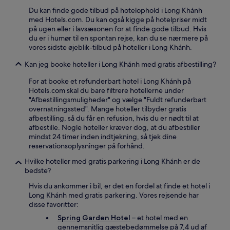
Du kan finde gode tilbud på hotelophold i Long Khánh
med Hotels.com. Du kan også kigge på hotelpriser midt
på ugen eller i lavsæsonen for at finde gode tilbud. Hvis
du er i humør til en spontan rejse, kan du se nærmere på
vores sidste øjeblik-tilbud på hoteller i Long Khánh.
Kan jeg booke hoteller i Long Khánh med gratis afbestilling?
For at booke et refunderbart hotel i Long Khánh på
Hotels.com skal du bare filtrere hotellerne under
"Afbestillingsmuligheder" og vælge "Fuldt refunderbart
overnatningssted". Mange hoteller tilbyder gratis
afbestilling, så du får en refusion, hvis du er nødt til at
afbestille. Nogle hoteller kræver dog, at du afbestiller
mindst 24 timer inden indtjekning, så tjek dine
reservationsoplysninger på forhånd.
Hvilke hoteller med gratis parkering i Long Khánh er de
bedste?
Hvis du ankommer i bil, er det en fordel at finde et hotel i
Long Khánh med gratis parkering. Vores rejsende har
disse favoritter:
Spring Garden Hotel
– et hotel med en
gennemsnitlig gæstebedømmelse på 7,4 ud af