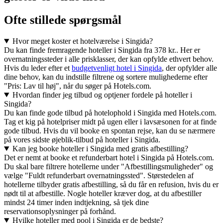
Ofte stillede spørgsmål
Hvor meget koster et hotelværelse i Singida?
Du kan finde fremragende hoteller i Singida fra 378 kr.. Her er
overnatningssteder i alle prisklasser, der kan opfylde ethvert behov.
Hvis du leder efter et
budgetvenligt hotel i Singida
, der opfylder alle
dine behov, kan du indstille filtrene og sortere mulighederne efter
"Pris: Lav til høj", når du søger på Hotels.com.
Hvordan finder jeg tilbud og optjener fordele på hoteller i
Singida?
Du kan finde gode tilbud på hotelophold i Singida med Hotels.com.
Tag et kig på hotelpriser midt på ugen eller i lavsæsonen for at finde
gode tilbud. Hvis du vil booke en spontan rejse, kan du se nærmere
på vores sidste øjeblik-tilbud på hoteller i Singida.
Kan jeg booke hoteller i Singida med gratis afbestilling?
Det er nemt at booke et refunderbart hotel i Singida på Hotels.com.
Du skal bare filtrere hotellerne under "Afbestillingsmuligheder" og
vælge "Fuldt refunderbart overnatningssted". Størstedelen af
hotellerne tilbyder gratis afbestilling, så du får en refusion, hvis du er
nødt til at afbestille. Nogle hoteller kræver dog, at du afbestiller
mindst 24 timer inden indtjekning, så tjek dine
reservationsoplysninger på forhånd.
Hvilke hoteller med pool i Singida er de bedste?