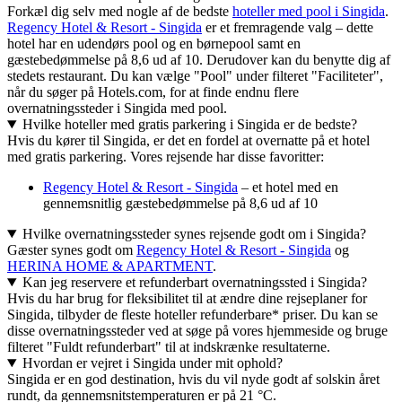
Forkæl dig selv med nogle af de bedste
hoteller med pool i Singida
.
Regency Hotel & Resort - Singida
er et fremragende valg – dette
hotel har en udendørs pool og en børnepool samt en
gæstebedømmelse på 8,6 ud af 10. Derudover kan du benytte dig af
stedets restaurant. Du kan vælge "Pool" under filteret "Faciliteter",
når du søger på Hotels.com, for at finde endnu flere
overnatningssteder i Singida med pool.
Hvilke hoteller med gratis parkering i Singida er de bedste?
Hvis du kører til Singida, er det en fordel at overnatte på et hotel
med gratis parkering. Vores rejsende har disse favoritter:
Regency Hotel & Resort - Singida
– et hotel med en
gennemsnitlig gæstebedømmelse på 8,6 ud af 10
Hvilke overnatningssteder synes rejsende godt om i Singida?
Gæster synes godt om
Regency Hotel & Resort - Singida
og
HERINA HOME & APARTMENT
.
Kan jeg reservere et refunderbart overnatningssted i Singida?
Hvis du har brug for fleksibilitet til at ændre dine rejseplaner for
Singida, tilbyder de fleste hoteller refunderbare* priser. Du kan se
disse overnatningssteder ved at søge på vores hjemmeside og bruge
filteret "Fuldt refunderbart" til at indskrænke resultaterne.
Hvordan er vejret i Singida under mit ophold?
Singida er en god destination, hvis du vil nyde godt af solskin året
rundt, da gennemsnitstemperaturen er på 21 °C.