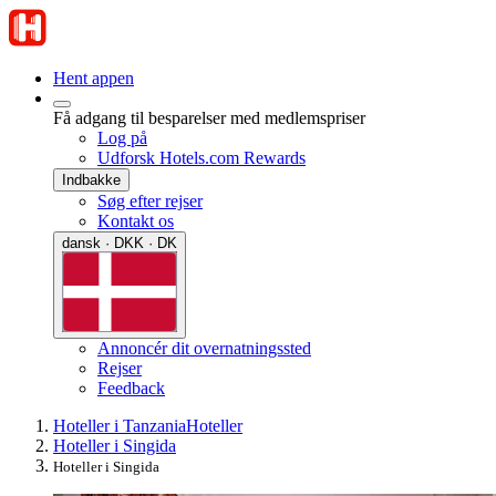
Hent appen
Få adgang til besparelser med medlemspriser
Log på
Udforsk Hotels.com Rewards
Indbakke
Søg efter rejser
Kontakt os
dansk · DKK · DK
Annoncér dit overnatningssted
Rejser
Feedback
Hoteller i Tanzania
Hoteller
Hoteller i Singida
Hoteller i Singida