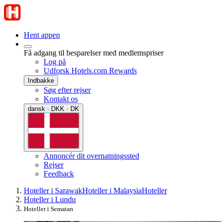
Hent appen
Få adgang til besparelser med medlemspriser
Log på
Udforsk Hotels.com Rewards
Indbakke
Søg efter rejser
Kontakt os
dansk · DKK · DK
Annoncér dit overnatningssted
Rejser
Feedback
Hoteller i Sarawak
Hoteller i Malaysia
Hoteller
Hoteller i Lundu
Hoteller i Sematan