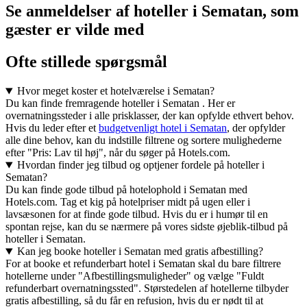
Se anmeldelser af hoteller i Sematan, som
gæster er vilde med
Ofte stillede spørgsmål
Hvor meget koster et hotelværelse i Sematan?
Du kan finde fremragende hoteller i Sematan . Her er
overnatningssteder i alle prisklasser, der kan opfylde ethvert behov.
Hvis du leder efter et
budgetvenligt hotel i Sematan
, der opfylder
alle dine behov, kan du indstille filtrene og sortere mulighederne
efter "Pris: Lav til høj", når du søger på Hotels.com.
Hvordan finder jeg tilbud og optjener fordele på hoteller i
Sematan?
Du kan finde gode tilbud på hotelophold i Sematan med
Hotels.com. Tag et kig på hotelpriser midt på ugen eller i
lavsæsonen for at finde gode tilbud. Hvis du er i humør til en
spontan rejse, kan du se nærmere på vores sidste øjeblik-tilbud på
hoteller i Sematan.
Kan jeg booke hoteller i Sematan med gratis afbestilling?
For at booke et refunderbart hotel i Sematan skal du bare filtrere
hotellerne under "Afbestillingsmuligheder" og vælge "Fuldt
refunderbart overnatningssted". Størstedelen af hotellerne tilbyder
gratis afbestilling, så du får en refusion, hvis du er nødt til at