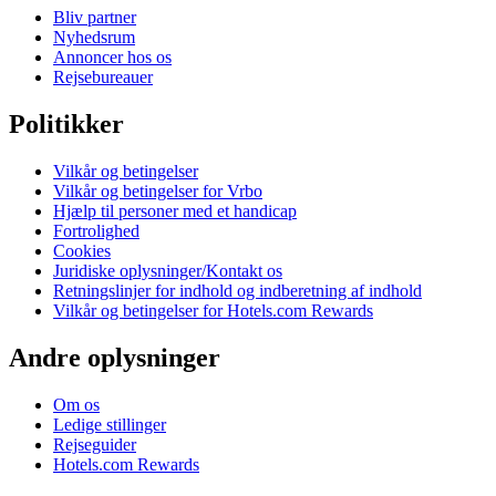
Bliv partner
Nyhedsrum
Annoncer hos os
Rejsebureauer
Politikker
Vilkår og betingelser
Vilkår og betingelser for Vrbo
Hjælp til personer med et handicap
Fortrolighed
Cookies
Juridiske oplysninger/Kontakt os
Retningslinjer for indhold og indberetning af indhold
Vilkår og betingelser for Hotels.com Rewards
Andre oplysninger
Om os
Ledige stillinger
Rejseguider
Hotels.com Rewards