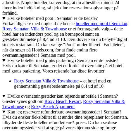
afbestille. Nogle hoteller kræver dog, at du afbestiller mindst 24
timer inden indtjekning, så tjek dine reservationsoplysninger på
forhånd.
Hvilke hoteller med pool i Sematan er de bedste?
Forkæl dig selv med nogle af de bedste
hoteller med pool i Sematan
.
Roxy Sematan Villa & Townhouse
er et fremragende valg – dette
hotel har en indendørs pool og en børnepool samt en
gæstebedømmelse på 8,4 ud af 10. Derudover kan du benytte dig af
stedets restaurant. Du kan vælge "Pool" under filteret "Faciliteter",
når du søger på Hotels.com, for at finde endnu flere
overnatningssteder i Sematan med pool.
Hvilke hoteller med gratis parkering i Sematan er de bedste?
Hvis du kører til Sematan, er det en fordel at overnatte på et hotel
med gratis parkering. Vores rejsende har disse favoritter:
Roxy Sematan Villa & Townhouse
– et hotel med en
gennemsnitlig gæstebedømmelse på 8,4 ud af 10
Hvilke overnatningssteder kan rejsende anbefale i Sematan?
Gæster synes godt om
Roxy Beach Resort
,
Roxy Sematan Villa &
Townhouse
og
Roxy Beach Apartment
.
Kan jeg reservere refunderbare overnatningssteder i Sematan?
Hvis du ønsker fleksibilitet til at ændre dine rejseplaner for Sematan,
tilbyder de fleste hoteller refunderbare* priser. Du kan se disse
overnatningssteder ved at søge på vores hjemmeside og bruge