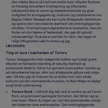
r
den måske ikke er så travl som andre byer, tilbyder Bududa
i
en fredelig atmosfære til afslapning og eftertanke.
e
Lokalsamfundet er varmt og imødekommende og giver
t
mulighed for at engagere sig i kulturen og traditionerne hos
n
Bagisu-folket. Besøgende kan nyde afslappede vandreture
y
og opleve den naturskønne skønhed i de omkringliggende
t
områder. Overnatningsmulighederne er beskedne, men du
v
finder en stor følelse af fællesskab, der gør dit ophold
i
mindeværdigt. Bududa er perfekt for dem, der søger et
n
roligt tilflugtssted væk fra stress og jag.
d
Læs mindre
u
Ting at lave i nærheden af Tororo
e
Tororo, beliggende midt i bølgende bakker og frodigt grønt,
tilbyder en fantastisk blanding af naturlig skønhed og
pulserende lokalt liv. Gå en tur gennem store parker, vandre op
ad naturskønne bjerge, eller nyd afslappede gåture ved rolige
søer. Gå ikke glip af chancen for at dykke ned i den lokale
kulturarv på det charmerende museum, hvilket tilføjer et dejligt
strejf til din udforskning.
Å
Tororo Rock
– Udfordr dig selv ved at vandre op ad Tororo
b
Rock, en prominent geologisk formation, der tårner sig op
n
over byen. Mens du stiger op, nyd den panoramiske udsigt,
e
der belønner dine anstrengelser. Det omkringliggende