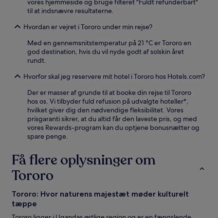
vores hjemmeside og bruge filteret "Fuldt refunderbart"
til at indsnævre resultaterne.
Hvordan er vejret i Tororo under min rejse?
Med en gennemsnitstemperatur på 21 °C er Tororo en
god destination, hvis du vil nyde godt af solskin året
rundt.
Hvorfor skal jeg reservere mit hotel i Tororo hos Hotels.com?
Der er masser af grunde til at booke din rejse til Tororo
hos os. Vi tilbyder fuld refusion på udvalgte hoteller*,
hvilket giver dig den nødvendige fleksibilitet. Vores
prisgaranti sikrer, at du altid får den laveste pris, og med
vores Rewards-program kan du optjene bonusnætter og
spare penge.
Få flere oplysninger om
Tororo
Tororo: Hvor naturens majestæt møder kulturelt
tæppe
Tororo ligger i Ugandas østlige region og er en fængslende