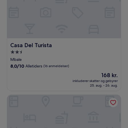
Casa Del Turista
Casa Del Turista
2.5-
stjernet
Mbale
overnatningssted
8.0
8,0/10
Alletiders
(16 anmeldelser)
ud
Prisen
168 kr.
af
er
10,
inkluderer skatter og gebyrer
168 kr.
25. aug. - 26. aug.
Alletiders,
(16
anmeldelser)
Flonico Hotel