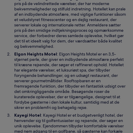
e
pris på de velindrettede værelser, der har moderne
r
bekvemmeligheder og stilfuld indretning. Hotellet kan prale
i
af en indbydende atmosfære, med vigtige funktioner såsom
e
et veludstyret fitnesscenter og en dejlig restaurant, der
t
serverer lokale og internationale retter. Anmeldere sætter
n
pris på den smidige indtjekningsproces og opmærksomme
y
service, der forbedrer deres samlede oplevelse, hvilket gør
t
det til et ideelt valg for dem, der værdsætter både kvalitet
v
og bekvemmelighed.
i
Å
Elgon Heights Motel
: Elgon Heights Motel er en 3,5-
n
b
stjernet perle, der giver en indbydende atmosfære perfekt
d
n
til kræsne rejsende, der søger et raffineret ophold. Hotellet
u
e
har elegante værelser, et luksuriøst spa, der tilbyder
e
r
foryngende behandlinger, og en udsøgt restaurant, der
i
serverer gourmetmåltider. Rooftopbaren er en
e
fremragende funktion, der tilbyder en fantastisk udsigt over
t
det omkringliggende område. Besøgende roser de
n
kuraterede oplevelser, der er tilgængelige, designet til at
y
fordybe gæsterne i den lokale kultur, samtidig med at de
t
sikrer en problemfri og behagelig rejse.
v
Å
Kayegi Hotel
: Kayegi Hotel er et budgetvenligt hotel, der
i
b
henvender sig til golfentusiaster og rejsende, der søger en
n
n
unik oplevelse. Ejendommen tilbyder komfortable værelser
d
e
med nem adgang til en golfbane, så gæsterne kan forkæle