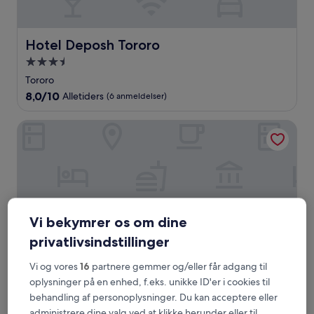
Hotel Deposh Tororo
Hotel Deposh Tororo
3.5-
stjernet
Tororo
overnatningssted
8.0
8,0/10
Alletiders
(6 anmeldelser)
ud
af
Mount Elgon Hotel
10,
Alletiders,
(6
anmeldelser)
Vi bekymrer os om dine
privatlivsindstillinger
Vi og vores
16
partnere gemmer og/eller får adgang til
oplysninger på en enhed, f.eks. unikke ID'er i cookies til
Mount Elgon Hotel
Mount Elgon Hotel
behandling af personoplysninger. Du kan acceptere eller
3.5-
administrere dine valg ved at klikke herunder eller til