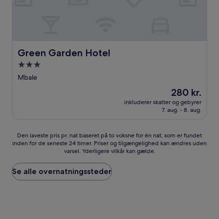
Green Garden Hotel
Green Garden Hotel
3.0-
stjernet
Mbale
overnatningssted
Prisen
280 kr.
er
inkluderer skatter og gebyrer
280 kr.
7. aug. - 8. aug.
Den
Den laveste pris pr. nat baseret på to voksne for én nat, som er fundet
inden for de seneste 24 timer. Priser og tilgængelighed kan ændres uden
laveste
varsel. Yderligere vilkår kan gælde.
pris
pr.
nat
Se alle overnatningssteder
baseret
på
to
voksne
for