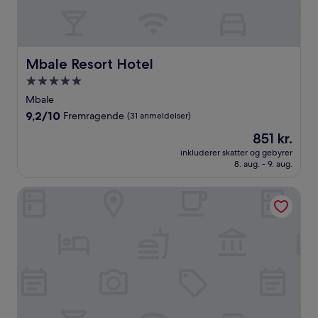
Mbale Resort Hotel
Mbale Resort Hotel
5.0-
stjernet
Mbale
overnatningssted
9.2
9,2/10
Fremragende
(31 anmeldelser)
ud
Prisen
851 kr.
af
er
10,
inkluderer skatter og gebyrer
851 kr.
8. aug. - 9. aug.
Fremragende,
(31
anmeldelser)
Hotel Deposh Tororo