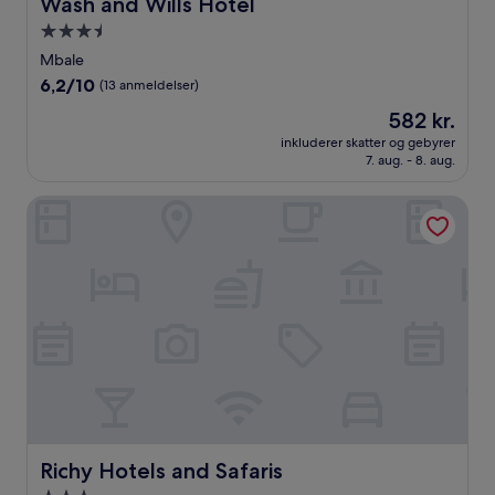
Wash and Wills Hotel
Wash and Wills Hotel
3.5-
stjernet
Mbale
overnatningssted
6.2
6,2/10
(13 anmeldelser)
ud
Prisen
582 kr.
af
er
10,
inkluderer skatter og gebyrer
582 kr.
7. aug. - 8. aug.
(13
anmeldelser)
Richy Hotels and Safaris
Richy Hotels and Safaris
Richy Hotels and Safaris