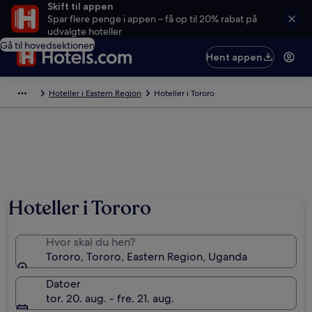
Skift til appen
Spar flere penge i appen – få op til 20% rabat på
udvalgte hoteller
Gå til hovedsektionen
Hent appen
Hoteller i Eastern Region
Hoteller i Tororo
Hoteller i Tororo
Hvor skal du hen?
Tororo, Tororo, Eastern Region, Uganda
Datoer
tor. 20. aug. - fre. 21. aug.