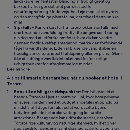
r
landskab er en fantastisk blanding af frodigt grønt og
i
bakker, hvilket gør det til et perfekt sted for
e
naturfotografering. Undervejs, hold øje med lokalt dyreliv
t
og den mangfoldige plantefauna, der trives i dette unikke
n
miljø.
Å
y
Sipi Falls
– Kun en kort tur fra Tororo lokker Sipi Falls med
b
t
sine brusende vandfald og fredfyldte omgivelser. Tilbring
n
v
din dag med at udforske området, hvor du kan vandre
e
i
gennem frodige kaffeplantager og mærke den forfriskende
r
n
tåge fra vandfaldene. Lyden af brusende vand skaber en
i
d
fredelig atmosfære, ideel til afslapning eller en picnic. Glem
e
u
ikke at indfange vandfaldets skønhed fra forskellige
t
e
udsigtspunkter for uforglemmelige minder.
n
Læs mindre
y
4 tips til smarte besparelser, når du booker et hotel i
t
Tororo
v
i
Book til de billigste tidspunkter:
Den billigste tid at
n
besøge Tororo er i januar, marts og juni, hvor hotelpriserne
d
er lavere. For dem med et budget anbefales et ophold på
u
mindst 3 til 4 dage for fuldt ud at værdsætte byens
e
betydningsfulde historiske vartegn og kulturelle
attraktioner. Besøgende kan udforske steder, der viser
Tororos rige kulturarv og naturlige skønhed, hvilket giver
god værdi for pengene, samtidig med at de fordyber sig i