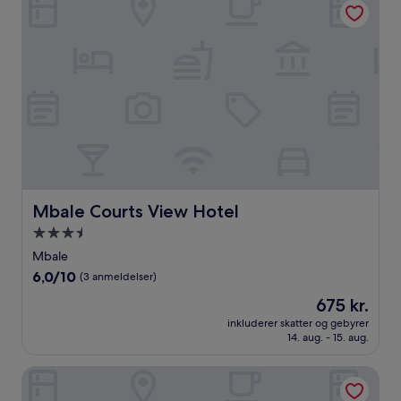
10,
(1
anmeldelse)
Mbale Courts View Hotel
Mbale Courts View Hotel
3.5-
stjernet
Mbale
overnatningssted
6.0
6,0/10
(3 anmeldelser)
ud
Prisen
675 kr.
af
er
10,
inkluderer skatter og gebyrer
675 kr.
14. aug. - 15. aug.
(3
anmeldelser)
Mamikki Hotel Apartment