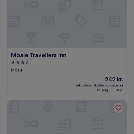
Mbale Travellers Inn
Mbale Travellers Inn
3.5-
stjernet
Mbale
overnatningssted
Prisen
242 kr.
er
inkluderer skatter og gebyrer
242 kr.
10. aug. - 11. aug.
The Spot Hotel