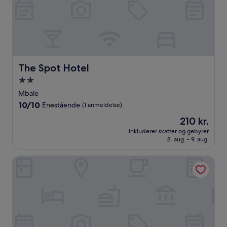
The Spot Hotel
The Spot Hotel
2.0-
stjernet
Mbale
overnatningssted
10.0
10/10
Enestående
(1 anmeldelse)
ud
Prisen
210 kr.
af
er
10,
inkluderer skatter og gebyrer
210 kr.
8. aug. - 9. aug.
Enestående,
(1
anmeldelse)
Green Garden Hotel