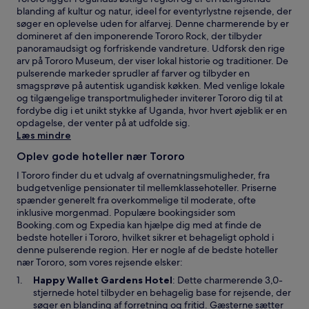
blanding af kultur og natur, ideel for eventyrlystne rejsende, der
søger en oplevelse uden for alfarvej. Denne charmerende by er
domineret af den imponerende Tororo Rock, der tilbyder
panoramaudsigt og forfriskende vandreture. Udforsk den rige
arv på Tororo Museum, der viser lokal historie og traditioner. De
pulserende markeder sprudler af farver og tilbyder en
smagsprøve på autentisk ugandisk køkken. Med venlige lokale
og tilgængelige transportmuligheder inviterer Tororo dig til at
fordybe dig i et unikt stykke af Uganda, hvor hvert øjeblik er en
opdagelse, der venter på at udfolde sig.
Læs mindre
Oplev gode hoteller nær Tororo
I Tororo finder du et udvalg af overnatningsmuligheder, fra
budgetvenlige pensionater til mellemklassehoteller. Priserne
spænder generelt fra overkommelige til moderate, ofte
inklusive morgenmad. Populære bookingsider som
Booking.com og Expedia kan hjælpe dig med at finde de
bedste hoteller i Tororo, hvilket sikrer et behageligt ophold i
denne pulserende region. Her er nogle af de bedste hoteller
nær Tororo, som vores rejsende elsker:
Å
Happy Wallet Gardens Hotel
: Dette charmerende 3,0-
b
stjernede hotel tilbyder en behagelig base for rejsende, der
n
søger en blanding af forretning og fritid. Gæsterne sætter