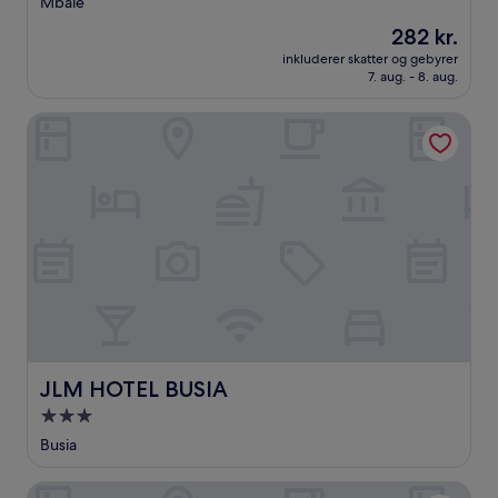
Mbale
overnatningssted
Prisen
282 kr.
er
inkluderer skatter og gebyrer
282 kr.
7. aug. - 8. aug.
JLM HOTEL BUSIA
JLM HOTEL BUSIA
JLM HOTEL BUSIA
3.0-
stjernet
Busia
overnatningssted
Hilltop Hotel