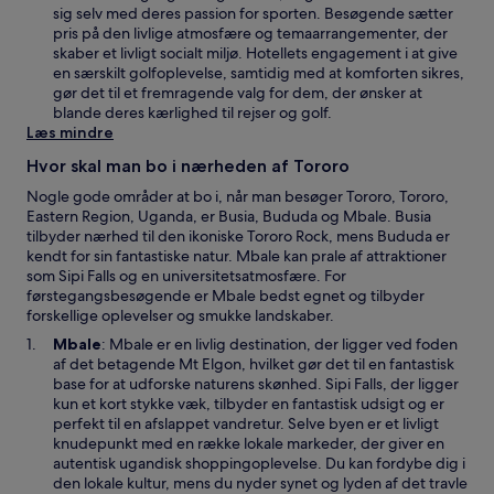
u
r
sig selv med deres passion for sporten. Besøgende sætter
e
i
pris på den livlige atmosfære og temaarrangementer, der
e
skaber et livligt socialt miljø. Hotellets engagement i at give
t
en særskilt golfoplevelse, samtidig med at komforten sikres,
n
gør det til et fremragende valg for dem, der ønsker at
y
blande deres kærlighed til rejser og golf.
t
Læs mindre
v
Hvor skal man bo i nærheden af Tororo
i
n
Nogle gode områder at bo i, når man besøger Tororo, Tororo,
d
Eastern Region, Uganda, er Busia, Bududa og Mbale. Busia
u
tilbyder nærhed til den ikoniske Tororo Rock, mens Bududa er
e
kendt for sin fantastiske natur. Mbale kan prale af attraktioner
som Sipi Falls og en universitetsatmosfære. For
førstegangsbesøgende er Mbale bedst egnet og tilbyder
forskellige oplevelser og smukke landskaber.
Å
Mbale
: Mbale er en livlig destination, der ligger ved foden
b
af det betagende Mt Elgon, hvilket gør det til en fantastisk
n
base for at udforske naturens skønhed. Sipi Falls, der ligger
e
kun et kort stykke væk, tilbyder en fantastisk udsigt og er
r
perfekt til en afslappet vandretur. Selve byen er et livligt
i
knudepunkt med en række lokale markeder, der giver en
e
autentisk ugandisk shoppingoplevelse. Du kan fordybe dig i
t
den lokale kultur, mens du nyder synet og lyden af det travle