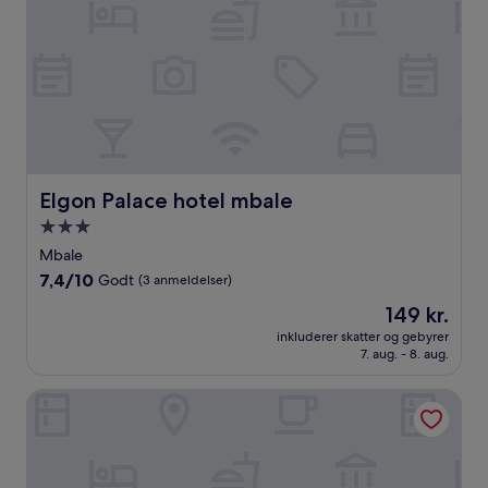
Elgon Palace hotel mbale
Elgon Palace hotel mbale
3.0-
stjernet
Mbale
overnatningssted
7.4
7,4/10
Godt
(3 anmeldelser)
ud
Prisen
149 kr.
af
er
10,
inkluderer skatter og gebyrer
149 kr.
7. aug. - 8. aug.
Godt,
(3
anmeldelser)
Casa Del Turista