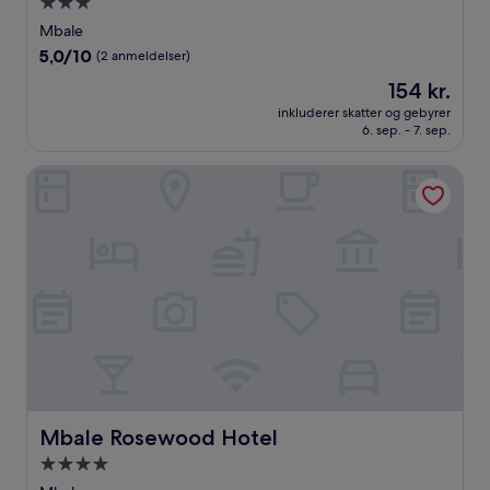
3.0-
stjernet
Mbale
overnatningssted
5.0
5,0/10
(2 anmeldelser)
ud
Prisen
154 kr.
af
er
10,
inkluderer skatter og gebyrer
154 kr.
6. sep. - 7. sep.
(2
anmeldelser)
Mbale Rosewood Hotel
Mbale Rosewood Hotel
Mbale Rosewood Hotel
4.0-
stjernet