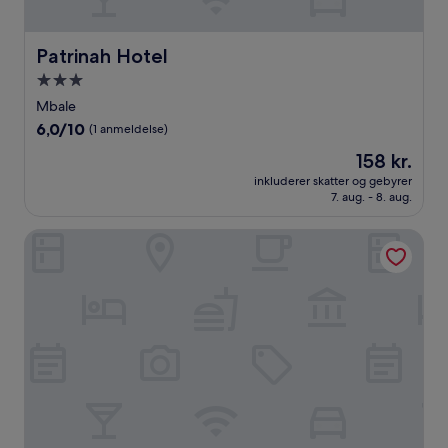
Patrinah Hotel
Patrinah Hotel
3.0-
stjernet
Mbale
overnatningssted
6.0
6,0/10
(1 anmeldelse)
ud
Prisen
158 kr.
af
er
10,
inkluderer skatter og gebyrer
158 kr.
7. aug. - 8. aug.
(1
anmeldelse)
Meltonia Luxury Inn