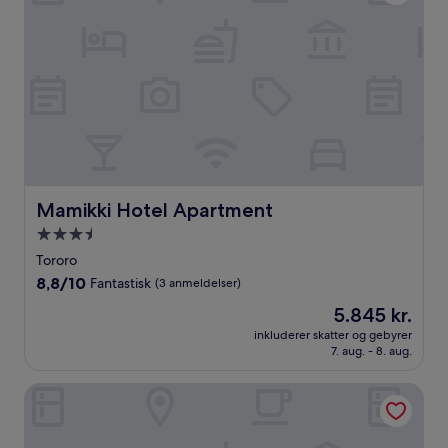
Mamikki Hotel Apartment
Mamikki Hotel Apartment
3.5-
stjernet
Tororo
overnatningssted
8.8
8,8/10
Fantastisk
(3 anmeldelser)
ud
Prisen
5.845 kr.
af
er
10,
inkluderer skatter og gebyrer
5.845 kr.
7. aug. - 8. aug.
Fantastisk,
(3
anmeldelser)
Elgon Palace hotel mbale