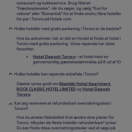
restaurant og kokkeservice. Brug filteret
"Gæsteoplevelse", når du søger, og vælg "Kun for
voksne" eller "Romantisk" for at finde endnu flere hoteller
for par i Tororo på Hotels.com.
Hvilke hoteller med gratis parkering i Tororo er de bedste?
Hvis du ankommer i bil, er det en fordel at finde et hotel i
Tororo med gratis parkering. Vores rejsende har disse
favoritter:
Hotel Deposh Tororo
– et hotel med en
gennemsnitlig gæstebedømmelse på 8 ud af 10
Hvilke hoteller kan rejsende anbefale i Tororo?
Gæster synes godt om
Mamikki Hotel Apartment
,
ROCK CLASSIC HOTEL LIMITED
og
Hotel Deposh
Tororo
.
Kan jeg reservere et refunderbart overnatningssted i
Tororo?
Hvis du ønsker fleksibilitet til at ændre dine planer for
Tororo, tilbyder de fleste hoteller refunderbare* priser.
Du kan finde disse overnatningssteder ved at søge på