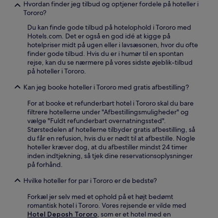
Hvordan finder jeg tilbud og optjener fordele på hoteller i
Tororo?
Du kan finde gode tilbud på hotelophold i Tororo med
Hotels.com. Det er også en god idé at kigge på
hotelpriser midt på ugen eller i lavsæsonen, hvor du ofte
finder gode tilbud. Hvis du er i humør til en spontan
rejse, kan du se nærmere på vores sidste øjeblik-tilbud
på hoteller i Tororo.
Kan jeg booke hoteller i Tororo med gratis afbestilling?
For at booke et refunderbart hotel i Tororo skal du bare
filtrere hotellerne under "Afbestillingsmuligheder" og
vælge "Fuldt refunderbart overnatningssted".
Størstedelen af hotellerne tilbyder gratis afbestilling, så
du får en refusion, hvis du er nødt til at afbestille. Nogle
hoteller kræver dog, at du afbestiller mindst 24 timer
inden indtjekning, så tjek dine reservationsoplysninger
på forhånd.
Hvilke hoteller for par i Tororo er de bedste?
Forkæl jer selv med et ophold på et højt bedømt
romantisk hotel i Tororo. Vores rejsende er vilde med
Hotel Deposh Tororo
, som er et hotel med en