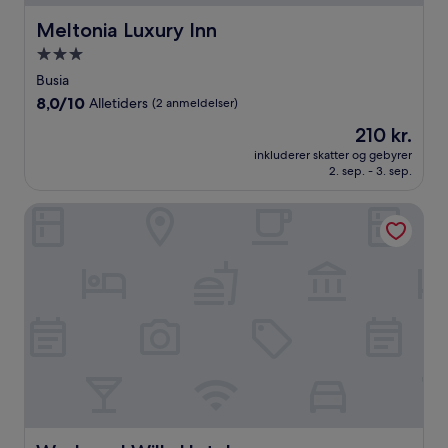
Meltonia Luxury Inn
Meltonia Luxury Inn
3.0-
stjernet
Busia
overnatningssted
8.0
8,0/10
Alletiders
(2 anmeldelser)
ud
Prisen
210 kr.
af
er
10,
inkluderer skatter og gebyrer
210 kr.
2. sep. - 3. sep.
Alletiders,
(2
anmeldelser)
Wash and Wills Hotel