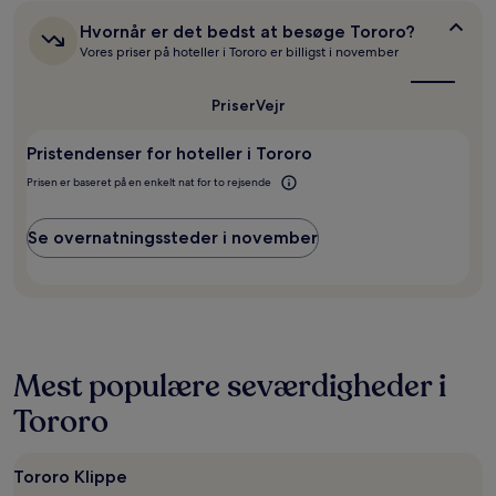
én
nat,
Hvornår
Hvornår er det bedst at besøge Tororo?
er
som
Vores priser på hoteller i Tororo er billigst i november
det
er
bedst
fundet
at
Priser
Vejr
inden
besøge
for
Tororo?
de
Pristendenser for hoteller i Tororo
seneste
Prisen er baseret på en enkelt nat for to rejsende
24
timer.
Priser
Se overnatningssteder i november
og
tilgængelighed
kan
ændres
uden
varsel.
Yderligere
Mest populære seværdigheder i
vilkår
kan
Tororo
gælde.
Tororo Klippe