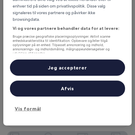
stjernet
enhver tid på siden om privatlivspolitik. Disse valg
Mbale
overnatningssted
signaleres til vores partnere og påvirker ikke
8.6
8,6/10
Fantastisk
(7 anmeldelser)
ud
browsingdata.
af
ROCK CLASSIC HOTEL LIMITED
Vi og vores partnere behandler data for at levere:
10,
Fantastisk,
Bruge præcise geografiske placeringsoplysninger. Aktivt scanne
(7
enhedskarakteristika til identifikation. Opbevare og/eller tilgå
anmeldelser)
oplysninger på en enhed. Tilpasset annoncering og indhold,
annoncerings- og indholdsmåling, målgruppeundersøgelser og
udvikling af tjenester.
Liste over partnere (leverandører)
Jeg accepterer
Afvis
ROCK CLASSIC HOTEL LIMITED
ROCK CLASSIC HOTEL LIMITED
4.0-
Vis formål
stjernet
Tororo
overnatningssted
4.0
4,0/10
(1 anmeldelse)
ud
af
Mbale Courts View Hotel