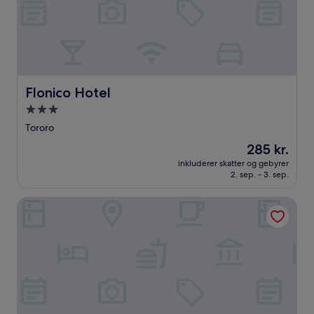
Flonico Hotel
Flonico Hotel
3.0-
stjernet
Tororo
overnatningssted
Prisen
285 kr.
er
inkluderer skatter og gebyrer
285 kr.
2. sep. - 3. sep.
GREEN GARDENS BUSIA HOTEL