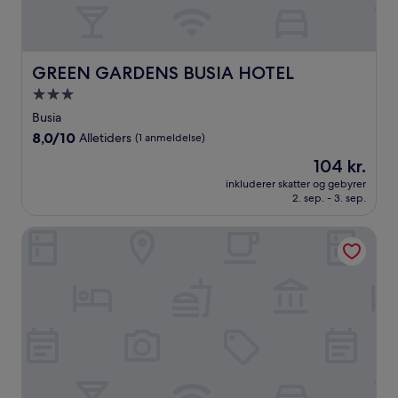
GREEN GARDENS BUSIA HOTEL
GREEN GARDENS BUSIA HOTEL
3.0-
stjernet
Busia
overnatningssted
8.0
8,0/10
Alletiders
(1 anmeldelse)
ud
Prisen
104 kr.
af
er
10,
inkluderer skatter og gebyrer
104 kr.
2. sep. - 3. sep.
Alletiders,
(1
anmeldelse)
Patrinah Hotel