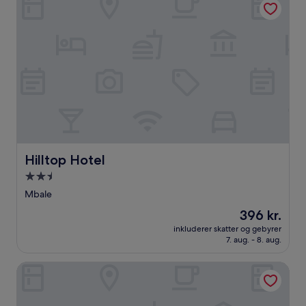
Hilltop Hotel
Hilltop Hotel
2.5-
stjernet
Mbale
overnatningssted
Prisen
396 kr.
er
inkluderer skatter og gebyrer
396 kr.
7. aug. - 8. aug.
Mbale Travellers Inn