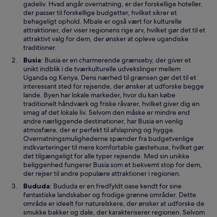
n
gadeliv. Hvad angår overnatning, er der forskellige hoteller,
y
der passer til forskellige budgetter, hvilket sikrer et
t
behageligt ophold. Mbale er også vært for kulturelle
v
attraktioner, der viser regionens rige arv, hvilket gør det til et
i
attraktivt valg for dem, der ønsker at opleve ugandiske
n
traditioner.
d
Å
Busia
: Busia er en charmerende grænseby, der giver et
u
b
unikt indblik i de tværkulturelle udvekslinger mellem
e
n
Uganda og Kenya. Dens nærhed til grænsen gør det til et
e
interessant sted for rejsende, der ønsker at udforske begge
r
lande. Byen har lokale markeder, hvor du kan købe
i
traditionelt håndværk og friske råvarer, hvilket giver dig en
e
smag af det lokale liv. Selvom den måske er mindre end
t
andre nærliggende destinationer, har Busia en venlig
n
atmosfære, der er perfekt til afslapning og hygge.
y
Overnatningsmulighederne spænder fra budgetvenlige
t
indkvarteringer til mere komfortable gæstehuse, hvilket gør
v
det tilgængeligt for alle typer rejsende. Med sin unikke
i
beliggenhed fungerer Busia som et bekvemt stop for dem,
n
der rejser til andre populære attraktioner i regionen.
d
Å
Bududa
: Bududa er en fredfyldt oase kendt for sine
u
b
fantastiske landskaber og frodige grønne områder. Dette
e
n
område er ideelt for naturelskere, der ønsker at udforske de
e
smukke bakker og dale, der karakteriserer regionen. Selvom