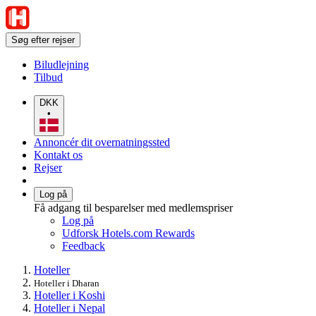
Søg efter rejser
Biludlejning
Tilbud
DKK
•
Annoncér dit overnatningssted
Kontakt os
Rejser
Log på
Få adgang til besparelser med medlemspriser
Log på
Udforsk Hotels.com Rewards
Feedback
Hoteller
Hoteller i Dharan
Hoteller i Koshi
Hoteller i Nepal