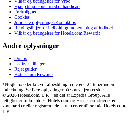
Vilkår og betingelser for Vrbo
Hjælp til personer med et handicap
Fortrolighed
Cookies
Juridiske oplysninger/Kontakt os
Retningslinjer for indhold og indberetning af indhold
Vilkår og betingelser for Hotels.com Rewards
Andre oplysninger
Om os
Ledige stillinger
Rejseguider
Hotels.com Rewards
*Nogle hoteller kræver afbestilling mere end 24 timer inden
indtjekning. Se flere oplysninger på vores hjemmeside.
© 2026 Hotels.com, L.P. – en del af Expedia Group. Alle
rettigheder forbeholdes. Hotels.com og Hotels.com-logoet er
varemærker eller registrerende varemærker tilhørende Hotels.com,
L.P.