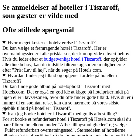
Se anmeldelser af hoteller i Tiszaroff,
som gæster er vilde med
Ofte stillede spørgsmål
Hvor meget koster et hotelværelse i Tiszaroff?
Du kan vælge et fremragende hotel i Tiszaroff . Her er
overnatningssteder i alle prisklasser, der kan opfylde ethvert behov.
Hvis du leder efter et
budgetvenligt hotel i Tiszaroff
, der opfylder
alle dine behov, kan du indstille filtrene og sortere mulighederne
efter "Pris: Lav til høj", når du søger på Hotels.com.
Hvordan finder jeg tilbud og optjener fordele på hoteller i
Tiszaroff?
Du kan finde gode tilbud på hotelophold i Tiszaroff med
Hotels.com. Det er også en god idé at kigge på hotelpriser midt på
ugen eller i lavsæsonen, hvor du ofte finder gode tilbud. Hvis du er i
humør til en spontan rejse, kan du se nærmere på vores sidste
øjeblik-tilbud på hoteller i Tiszaroff.
Kan jeg booke hoteller i Tiszaroff med gratis afbestilling?
For at booke et refunderbart hotel i Tiszaroff på Hotels.com skal du
bare filtrere hotellerne under "Afbestillingsmuligheder" og vælge
"Fuldt refunderbart overnatningssted". Størstedelen af hotellerne
tilbyder gratis afbestilling, så du får en refusion, hvis du er nødt til at