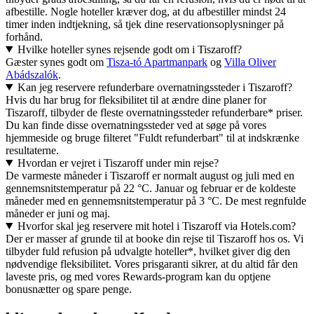
afbestille. Nogle hoteller kræver dog, at du afbestiller mindst 24
timer inden indtjekning, så tjek dine reservationsoplysninger på
forhånd.
Hvilke hoteller synes rejsende godt om i Tiszaroff?
Gæster synes godt om
Tisza-tó Apartmanpark
og
Villa Oliver
Abádszalók
.
Kan jeg reservere refunderbare overnatningssteder i Tiszaroff?
Hvis du har brug for fleksibilitet til at ændre dine planer for
Tiszaroff, tilbyder de fleste overnatningssteder refunderbare* priser.
Du kan finde disse overnatningssteder ved at søge på vores
hjemmeside og bruge filteret "Fuldt refunderbart" til at indskrænke
resultaterne.
Hvordan er vejret i Tiszaroff under min rejse?
De varmeste måneder i Tiszaroff er normalt august og juli med en
gennemsnitstemperatur på 22 °C. Januar og februar er de koldeste
måneder med en gennemsnitstemperatur på 3 °C. De mest regnfulde
måneder er juni og maj.
Hvorfor skal jeg reservere mit hotel i Tiszaroff via Hotels.com?
Der er masser af grunde til at booke din rejse til Tiszaroff hos os. Vi
tilbyder fuld refusion på udvalgte hoteller*, hvilket giver dig den
nødvendige fleksibilitet. Vores prisgaranti sikrer, at du altid får den
laveste pris, og med vores Rewards-program kan du optjene
bonusnætter og spare penge.