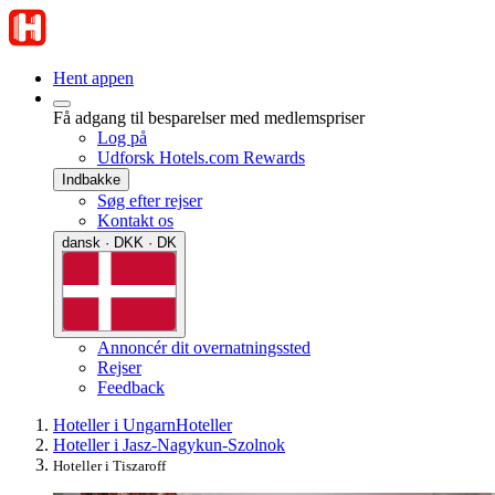
Hent appen
Få adgang til besparelser med medlemspriser
Log på
Udforsk Hotels.com Rewards
Indbakke
Søg efter rejser
Kontakt os
dansk · DKK · DK
Annoncér dit overnatningssted
Rejser
Feedback
Hoteller i Ungarn
Hoteller
Hoteller i Jasz-Nagykun-Szolnok
Hoteller i Tiszaroff