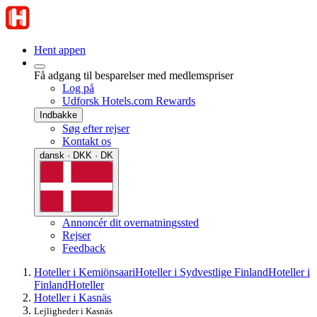
Hent appen
Få adgang til besparelser med medlemspriser
Log på
Udforsk Hotels.com Rewards
Indbakke
Søg efter rejser
Kontakt os
dansk · DKK · DK
Annoncér dit overnatningssted
Rejser
Feedback
Hoteller i Kemiönsaari
Hoteller i Sydvestlige Finland
Hoteller i
Finland
Hoteller
Hoteller i Kasnäs
Lejligheder i Kasnäs