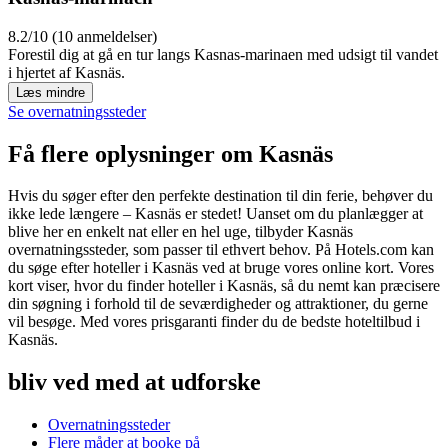
8.2/10 (10 anmeldelser)
Forestil dig at gå en tur langs Kasnas-marinaen med udsigt til vandet
i hjertet af Kasnäs.
Læs mindre
Se overnatningssteder
Få flere oplysninger om Kasnäs
Hvis du søger efter den perfekte destination til din ferie, behøver du
ikke lede længere – Kasnäs er stedet! Uanset om du planlægger at
blive her en enkelt nat eller en hel uge, tilbyder Kasnäs
overnatningssteder, som passer til ethvert behov. På Hotels.com kan
du søge efter hoteller i Kasnäs ved at bruge vores online kort. Vores
kort viser, hvor du finder hoteller i Kasnäs, så du nemt kan præcisere
din søgning i forhold til de seværdigheder og attraktioner, du gerne
vil besøge. Med vores prisgaranti finder du de bedste hoteltilbud i
Kasnäs.
bliv ved med at udforske
Overnatningssteder
Flere måder at booke på