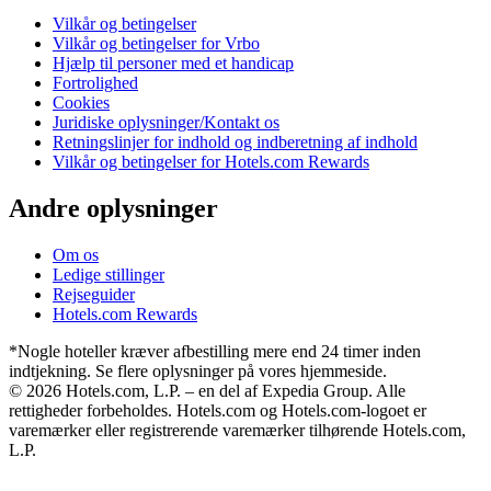
Vilkår og betingelser
Vilkår og betingelser for Vrbo
Hjælp til personer med et handicap
Fortrolighed
Cookies
Juridiske oplysninger/Kontakt os
Retningslinjer for indhold og indberetning af indhold
Vilkår og betingelser for Hotels.com Rewards
Andre oplysninger
Om os
Ledige stillinger
Rejseguider
Hotels.com Rewards
*Nogle hoteller kræver afbestilling mere end 24 timer inden
indtjekning. Se flere oplysninger på vores hjemmeside.
© 2026 Hotels.com, L.P. – en del af Expedia Group. Alle
rettigheder forbeholdes. Hotels.com og Hotels.com-logoet er
varemærker eller registrerende varemærker tilhørende Hotels.com,
L.P.