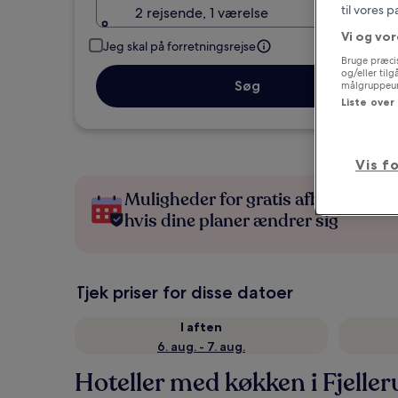
til vores 
2 rejsende, 1 værelse
Vi og vor
Jeg skal på forretningsrejse
Bruge præcis
og/eller til
Søg
målgruppeund
Liste over
Vis f
Muligheder for gratis afbestilling,
hvis dine planer ændrer sig
Tjek priser for disse datoer
I aften
6. aug. - 7. aug.
Hoteller med køkken i Fjelle