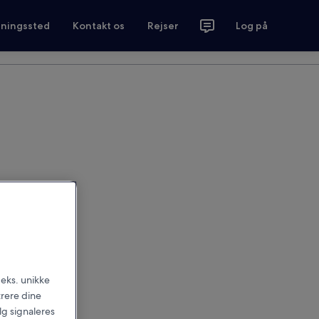
tningssted
Kontakt os
Rejser
Log på
.eks. unikke
trere dine
alg signaleres