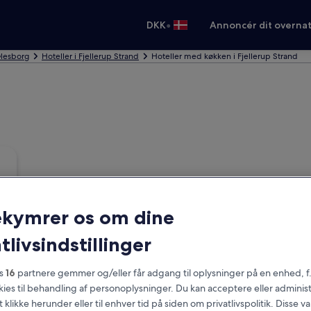
•
DKK
Annoncér dit overna
Glesborg
Hoteller i Fjellerup Strand
Hoteller med køkken i Fjellerup Strand
ekymrer os om dine
tlivsindstillinger
es
16
partnere gemmer og/eller får adgang til oplysninger på en enhed, f
okies til behandling af personoplysninger. Du kan acceptere eller adminis
t klikke herunder eller til enhver tid på siden om privatlivspolitik. Disse v