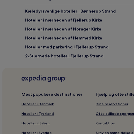
vilkår
kan
Kæledyrsvenlige hoteller i Bønnerup Strand
gælde.
Hoteller i nærheden af Fjellerup Kirke
Hoteller i nærheden af Norager Kirke
Hoteller i nærheden af Hemmed Kirke
Hoteller med parkering i Fjellerup Strand
2-Stjernede hoteller i Fjellerup Strand
Lejligheder i Glesborg
Lejligheder i Bønnerup Strand
Hoteller i Glesborg
Hoteller i nærheden af Ørum Kirke
Mest populære destinationer
Hjælp og ofte stil
Hoteller med pool i Fjellerup Strand
Hoteller i Danmark
Dine reservationer
Hoteller i nærheden af Pottehuset
Hoteller i Tyskland
Ofte stillede spørgs
Hoteller i Bønnerup Strand
Hoteller i Italien
Kontakt os
Hoteller i Ørum Djurs
Hoteller i Sverige
Skriv en anmeldelse a