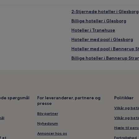
2-Stjernede hoteller i Glesborg
Billige hoteller i Glesborg
Hoteller i Tranehuse
Hoteller med pool i Glesborg
Hoteller med pool i Bønnerup S
Billige hoteller i Bønnerup Stra
Billige hoteller i Fjellerup Stran
Hoteller i Fjellerup
Kæledyrsvenlige hoteller i Fjel
Hoteller i nærheden af Meilgaar
lede spørgsmål
For leverandører, partnere og
Politikker
presse
Hoteller i nærheden af Vartegn
Vilkår og bet
Hoteller i Fjellerup Strand
Bliv partner
mål
Vilkår og bet
Hoteller med parkering i Bønne
Nyhedsrum
Hjælp til per
Hoteller med køkken i Glesborg
Annoncer hos os
f et
Fortrolighed