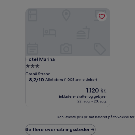
Hotel Marina
Hotel Marina
Hotel Marina
3.0-
stjernet
Grenå Strand
overnatningssted
8.2
8,2/10
Alletiders
(1.008 anmeldelser)
ud
Prisen
1.120 kr.
af
er
10,
inkluderer skatter og gebyrer
1.120 kr.
Alletiders,
22. aug. - 23. aug.
(1.008
anmeldelser)
Den
Den laveste pris pr. nat baseret på to voksne fo
laveste
pris
Se flere overnatningssteder
pr.