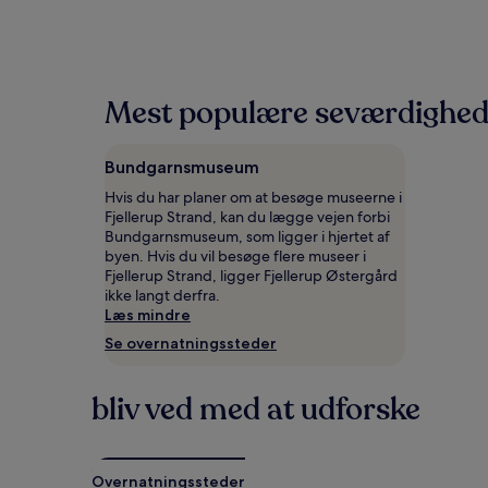
nat
baseret
på
to
voksne
Mest populære seværdigheder
for
én
nat,
Bundgarnsmuseum
som
er
Hvis du har planer om at besøge museerne i
fundet
Fjellerup Strand, kan du lægge vejen forbi
inden
Bundgarnsmuseum, som ligger i hjertet af
for
byen. Hvis du vil besøge flere museer i
de
Fjellerup Strand, ligger Fjellerup Østergård
seneste
ikke langt derfra.
24
Læs mindre
timer.
Se overnatningssteder
Priser
og
tilgængelighed
bliv ved med at udforske
kan
ændres
uden
varsel.
Overnatningssteder
Yderligere