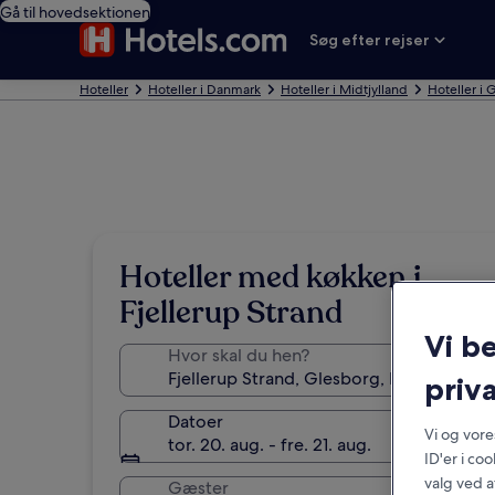
Gå til hovedsektionen
Søg efter rejser
Hoteller
Hoteller i Danmark
Hoteller i Midtjylland
Hoteller i 
Hoteller med køkken i
Fjellerup Strand
Vi b
Hvor skal du hen?
priva
Datoer
Vi og vor
tor. 20. aug. - fre. 21. aug.
ID'er i co
valg ved a
Gæster