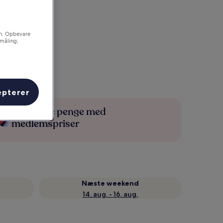
on. Opbevare
småling,
epterer
Spar flere penge med
medlemspriser
Næste weekend
14. aug. - 16. aug.