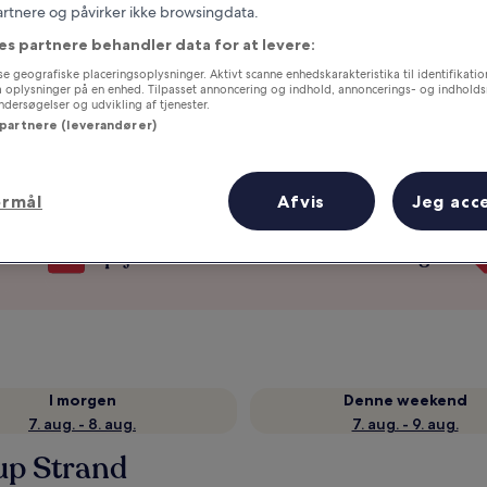
partnere og påvirker ikke browsingdata.
es partnere behandler data for at levere:
e geografiske placeringsoplysninger. Aktivt scanne enhedskarakteristika til identifikati
gå oplysninger på en enhed. Tilpasset annoncering og indhold, annoncerings- og indhold
ersøgelser og udvikling af tjenester.
 partnere (leverandører)
ormål
Afvis
Jeg acc
Optjen fordele for hver overnatning
I morgen
Denne weekend
7. aug. - 8. aug.
7. aug. - 9. aug.
rup Strand