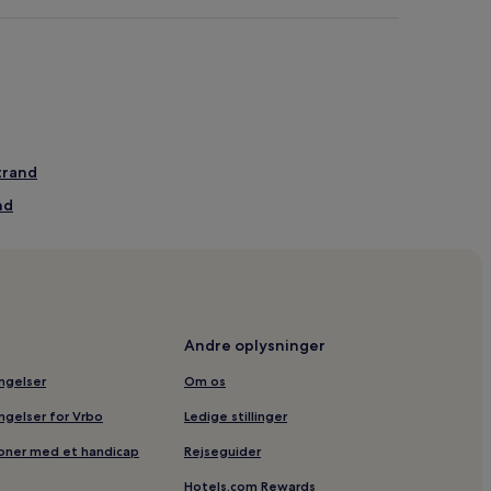
trand
nd
d
lerup Strand
d Slot
Andre oplysninger
 Glesborg
ingelser
Om os
ingelser for Vrbo
Ledige stillinger
rup Strand
soner med et handicap
Rejseguider
Hotels.com Rewards