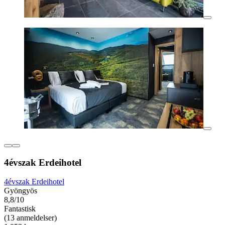
4évszak Erdeihotel
4évszak Erdeihotel
Gyöngyös
8,8/10
Fantastisk
(13 anmeldelser)