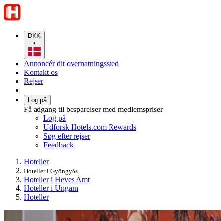
DKK
•
Annoncér dit overnatningssted
Kontakt os
Rejser
Log på
Få adgang til besparelser med medlemspriser
Log på
Udforsk Hotels.com Rewards
Søg efter rejser
Feedback
Hoteller
Hoteller i Gyöngyös
Hoteller i Heves Amt
Hoteller i Ungarn
Hoteller