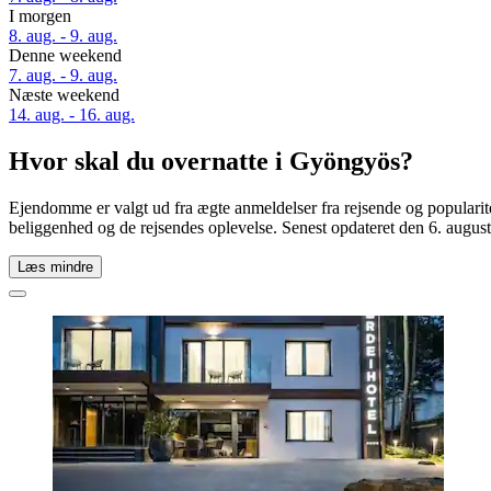
I morgen
8. aug. - 9. aug.
Denne weekend
7. aug. - 9. aug.
Næste weekend
14. aug. - 16. aug.
Hvor skal du overnatte i Gyöngyös?
Ejendomme er valgt ud fra ægte anmeldelser fra rejsende og populari
beliggenhed og de rejsendes oplevelse. Senest opdateret den
6. augus
Læs mindre