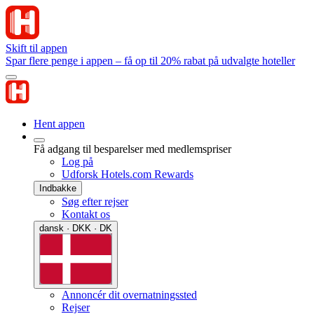
Skift til appen
Spar flere penge i appen – få op til 20% rabat på udvalgte hoteller
Hent appen
Få adgang til besparelser med medlemspriser
Log på
Udforsk Hotels.com Rewards
Indbakke
Søg efter rejser
Kontakt os
dansk · DKK · DK
Annoncér dit overnatningssted
Rejser