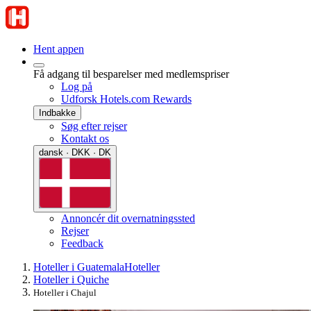
Hent appen
Få adgang til besparelser med medlemspriser
Log på
Udforsk Hotels.com Rewards
Indbakke
Søg efter rejser
Kontakt os
dansk · DKK · DK
Annoncér dit overnatningssted
Rejser
Feedback
Hoteller i Guatemala
Hoteller
Hoteller i Quiche
Hoteller i Chajul