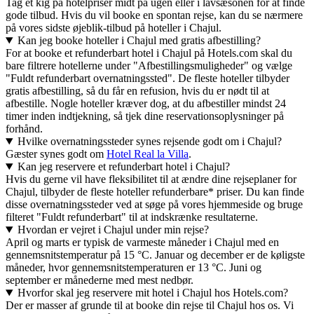
Tag et kig på hotelpriser midt på ugen eller i lavsæsonen for at finde
gode tilbud. Hvis du vil booke en spontan rejse, kan du se nærmere
på vores sidste øjeblik-tilbud på hoteller i Chajul.
Kan jeg booke hoteller i Chajul med gratis afbestilling?
For at booke et refunderbart hotel i Chajul på Hotels.com skal du
bare filtrere hotellerne under "Afbestillingsmuligheder" og vælge
"Fuldt refunderbart overnatningssted". De fleste hoteller tilbyder
gratis afbestilling, så du får en refusion, hvis du er nødt til at
afbestille. Nogle hoteller kræver dog, at du afbestiller mindst 24
timer inden indtjekning, så tjek dine reservationsoplysninger på
forhånd.
Hvilke overnatningssteder synes rejsende godt om i Chajul?
Gæster synes godt om
Hotel Real la Villa
.
Kan jeg reservere et refunderbart hotel i Chajul?
Hvis du gerne vil have fleksibilitet til at ændre dine rejseplaner for
Chajul, tilbyder de fleste hoteller refunderbare* priser. Du kan finde
disse overnatningssteder ved at søge på vores hjemmeside og bruge
filteret "Fuldt refunderbart" til at indskrænke resultaterne.
Hvordan er vejret i Chajul under min rejse?
April og marts er typisk de varmeste måneder i Chajul med en
gennemsnitstemperatur på 15 °C. Januar og december er de køligste
måneder, hvor gennemsnitstemperaturen er 13 °C. Juni og
september er månederne med mest nedbør.
Hvorfor skal jeg reservere mit hotel i Chajul hos Hotels.com?
Der er masser af grunde til at booke din rejse til Chajul hos os. Vi