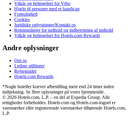
Vilkår og betingelser for Vrbo
Hjælp til personer med et handicap
Fortrolighed
Cookies
Juridiske oplysninger/Kontakt os
Retningslinjer for indhold og indberetning af indhold
Vilkår og betingelser for Hotels.com Rewards
Andre oplysninger
Om os
Ledige stillinger
Rejseguider
Hotels.com Rewards
*Nogle hoteller kræver afbestilling mere end 24 timer inden
indtjekning. Se flere oplysninger på vores hjemmeside.
© 2026 Hotels.com, L.P. – en del af Expedia Group. Alle
rettigheder forbeholdes. Hotels.com og Hotels.com-logoet er
varemærker eller registrerende varemærker tilhørende Hotels.com,
L.P.