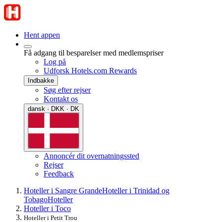
Hent appen
Få adgang til besparelser med medlemspriser
Log på
Udforsk Hotels.com Rewards
Indbakke
Søg efter rejser
Kontakt os
dansk · DKK · DK
Annoncér dit overnatningssted
Rejser
Feedback
Hoteller i Sangre Grande
Hoteller i Trinidad og
Tobago
Hoteller
Hoteller i Toco
Hoteller i Petit Trou