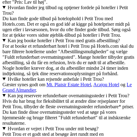
efter "Pris: Lav til høj".
Hvordan finder jeg tilbud og optjener fordele på hoteller i Petit
Trou?
Du kan finde gode tilbud på hotelophold i Petit Trou med
Hotels.com. Det er også en god idé at kigge på hotelpriser midt på
ugen eller i lavsæsonen, hvor du ofte finder gode tilbud. Sørg også
for at tjekke vores sidste øjeblik-tilbud på hoteller i Petit Trou.
Kan jeg booke hoteller i Petit Trou med gratis afbestilling?
For at booke et refunderbart hotel i Petit Trou på Hotels.com skal du
bare filtrere hotellerne under "Afbestillingsmuligheder" og vælge
"Fuldt refunderbart overnatningssted". Mange hoteller tilbyder gratis
afbestilling, så du får en refusion, hvis du er nødt til at afbestille.
Nogle hoteller kræver dog, at du afbestiller mindst 24 timer inden
indtjekning, så tjek dine reservationsoplysninger på forhånd.
Hvilke hoteller kan rejsende anbefale i Petit Trou?
Gæster synes godt om
Mt. Plaisir Estate Hotel
,
Acajou Hotel
og
Le
Grand Almandier
.
Kan jeg reservere refunderbare overnatningssteder i Petit Trou?
Hvis du har brug for fleksibilitet til at ændre dine rejseplaner for
Petit Trou, tilbyder de fleste overnatningssteder refunderbare* priser.
Du kan finde disse overnatningssteder ved at søge på vores
hjemmeside og bruge filteret "Fuldt refunderbart" til at indskrænke
resultaterne.
Hvordan er vejret i Petit Trou under mit besøg?
Petit Trou er et godt sted at besøge året rundt med en