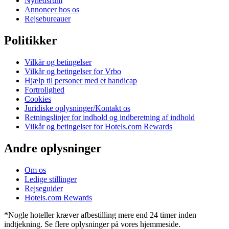
Nyhedsrum
Annoncer hos os
Rejsebureauer
Politikker
Vilkår og betingelser
Vilkår og betingelser for Vrbo
Hjælp til personer med et handicap
Fortrolighed
Cookies
Juridiske oplysninger/Kontakt os
Retningslinjer for indhold og indberetning af indhold
Vilkår og betingelser for Hotels.com Rewards
Andre oplysninger
Om os
Ledige stillinger
Rejseguider
Hotels.com Rewards
*Nogle hoteller kræver afbestilling mere end 24 timer inden
indtjekning. Se flere oplysninger på vores hjemmeside.