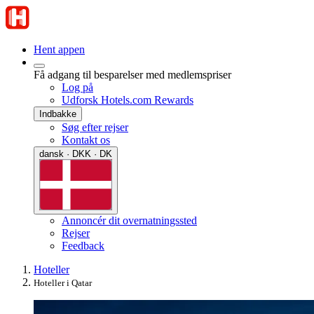
Hent appen
Få adgang til besparelser med medlemspriser
Log på
Udforsk Hotels.com Rewards
Indbakke
Søg efter rejser
Kontakt os
dansk · DKK · DK
Annoncér dit overnatningssted
Rejser
Feedback
Hoteller
Hoteller i Qatar