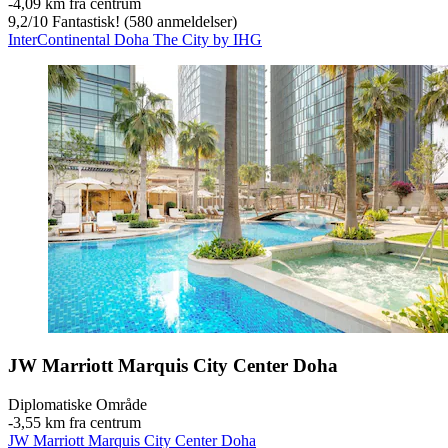
‐
4,09 km fra centrum
9,2
/
10
Fantastisk! (580 anmeldelser)
InterContinental Doha The City by IHG
JW Marriott Marquis City Center Doha
Diplomatiske Område
‐
3,55 km fra centrum
JW Marriott Marquis City Center Doha