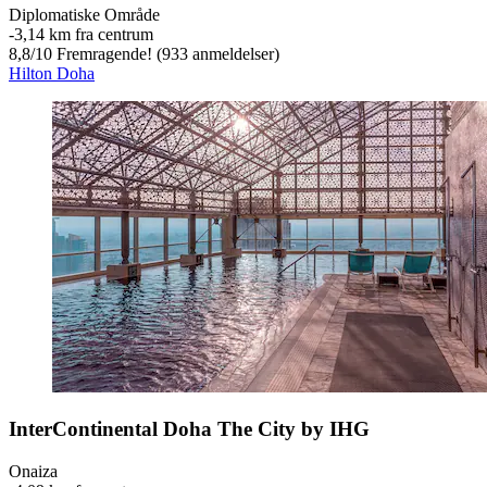
Diplomatiske Område
‐
3,14 km fra centrum
8,8
/
10
Fremragende! (933 anmeldelser)
Hilton Doha
InterContinental Doha The City by IHG
Onaiza