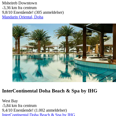
Msheireb Downtown
‐
3,36 km fra centrum
9,8
/
10
Enestående! (305 anmeldelser)
Mandarin Oriental, Doha
InterContinental Doha Beach & Spa by IHG
West Bay
‐
5,84 km fra centrum
9,4
/
10
Enestående! (1.002 anmeldelser)
InterContinental Doha Beach & Spa by IHG