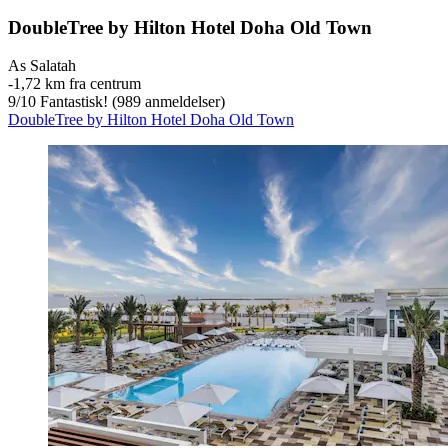
DoubleTree by Hilton Hotel Doha Old Town
As Salatah
‐
1,72 km fra centrum
9
/
10
Fantastisk! (989 anmeldelser)
DoubleTree by Hilton Hotel Doha Old Town