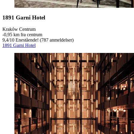
1891 Garni Hotel
Kraków Centrum
‐
0,95 km fra centrum
9,4
/
10
Enestående! (787 anmeldelser)
1891 Garni Hotel