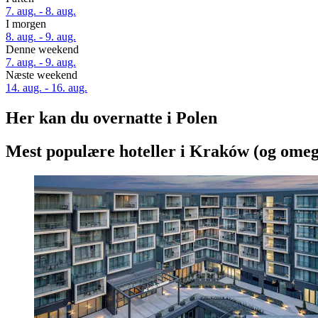
7. aug. - 8. aug.
I morgen
8. aug. - 9. aug.
Denne weekend
7. aug. - 9. aug.
Næste weekend
14. aug. - 16. aug.
Her kan du overnatte i Polen
Mest populære hoteller i Kraków (og ome