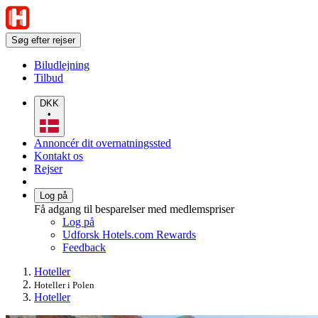
Søg efter rejser
Biludlejning
Tilbud
DKK
•
Annoncér dit overnatningssted
Kontakt os
Rejser
Log på
Få adgang til besparelser med medlemspriser
Log på
Udforsk Hotels.com Rewards
Feedback
Hoteller
Hoteller i Polen
Hoteller