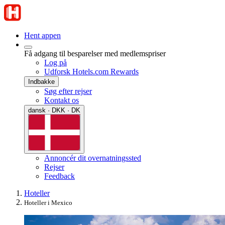
Hent appen
Få adgang til besparelser med medlemspriser
Log på
Udforsk Hotels.com Rewards
Indbakke
Søg efter rejser
Kontakt os
dansk · DKK · DK
Annoncér dit overnatningssted
Rejser
Feedback
Hoteller
Hoteller i Mexico