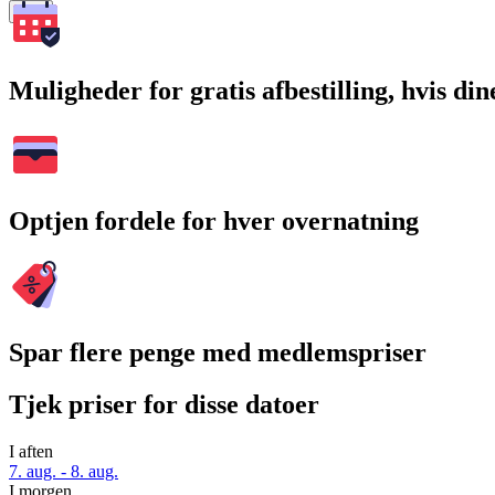
Søg
Muligheder for gratis afbestilling, hvis di
Optjen fordele for hver overnatning
Spar flere penge med medlemspriser
Tjek priser for disse datoer
I aften
7. aug. - 8. aug.
I morgen