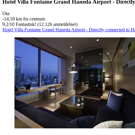
Hotel Villa Fontaine Grand Haneda Airport - Directl
Ota
‐
14,59 km fra centrum
9,2
/
10
Fantastisk! (12.126 anmeldelser)
Hotel Villa Fontaine Grand Haneda Airport - Directly connected to H