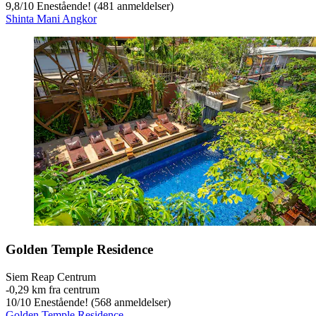
9,8
/
10
Enestående! (481 anmeldelser)
Shinta Mani Angkor
Golden Temple Residence
Siem Reap Centrum
‐
0,29 km fra centrum
10
/
10
Enestående! (568 anmeldelser)
Golden Temple Residence