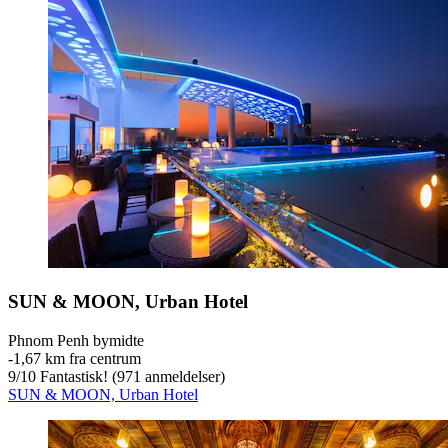
SUN & MOON, Urban Hotel
Phnom Penh bymidte
‐
1,67 km fra centrum
9
/
10
Fantastisk! (971 anmeldelser)
SUN & MOON, Urban Hotel