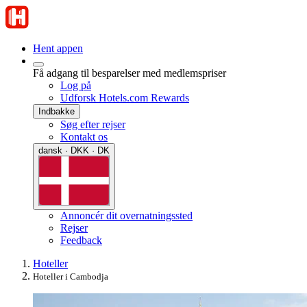
Hent appen
Få adgang til besparelser med medlemspriser
Log på
Udforsk Hotels.com Rewards
Indbakke
Søg efter rejser
Kontakt os
dansk · DKK · DK
Annoncér dit overnatningssted
Rejser
Feedback
Hoteller
Hoteller i Cambodja