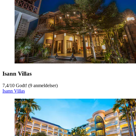
Isann Villas
7,4
/
10
Godt! (9 anmeldelser)
Isann Villas