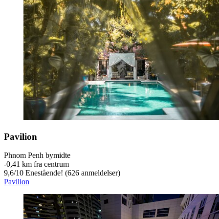
Pavilion
Phnom Penh bymidte
‐
0,41 km fra centrum
9,6
/
10
Enestående! (626 anmeldelser)
Pavilion