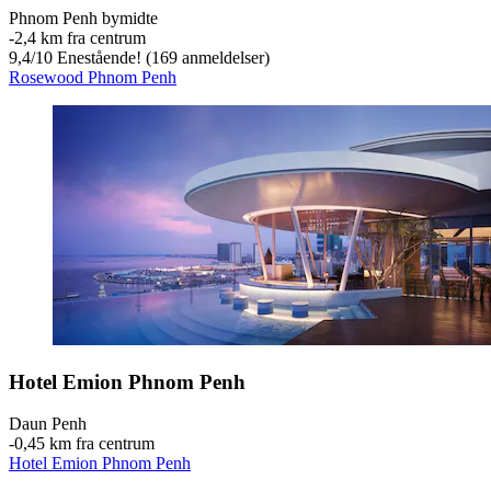
Phnom Penh bymidte
‐
2,4 km fra centrum
9,4
/
10
Enestående! (169 anmeldelser)
Rosewood Phnom Penh
Hotel Emion Phnom Penh
Daun Penh
‐
0,45 km fra centrum
Hotel Emion Phnom Penh