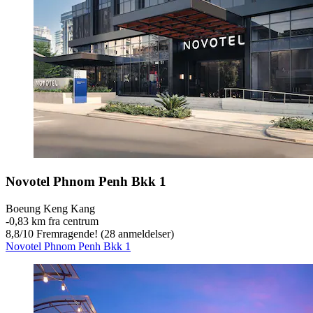
Novotel Phnom Penh Bkk 1
Boeung Keng Kang
‐
0,83 km fra centrum
8,8
/
10
Fremragende! (28 anmeldelser)
Novotel Phnom Penh Bkk 1