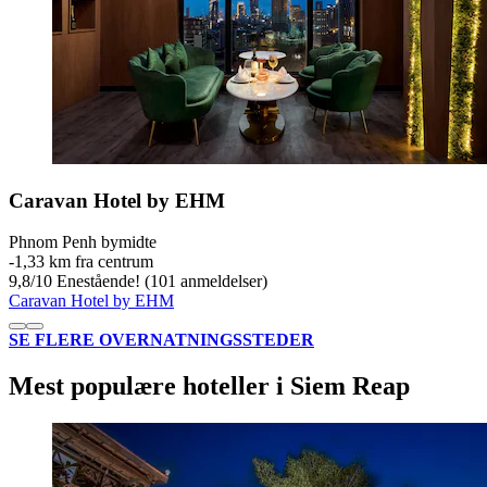
Caravan Hotel by EHM
Phnom Penh bymidte
‐
1,33 km fra centrum
9,8
/
10
Enestående! (101 anmeldelser)
Caravan Hotel by EHM
SE FLERE OVERNATNINGSSTEDER
Mest populære hoteller i Siem Reap