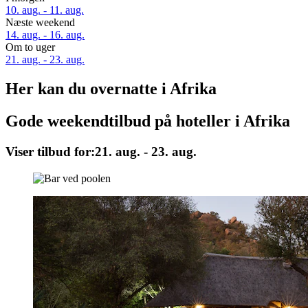
10. aug. - 11. aug.
Næste weekend
14. aug. - 16. aug.
Om to uger
21. aug. - 23. aug.
Her kan du overnatte i Afrika
Gode weekendtilbud på hoteller i Afrika
Viser tilbud for:
21. aug. - 23. aug.