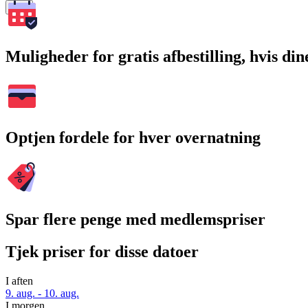
Søg
Muligheder for gratis afbestilling, hvis di
Optjen fordele for hver overnatning
Spar flere penge med medlemspriser
Tjek priser for disse datoer
I aften
9. aug. - 10. aug.
I morgen