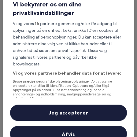
Vi bekymrer os om dine
privatlivsindstillinger
Vi og vores
16
partnere gemmer og/eller får adgang til
oplysninger på en enhed, f.eks. unikke ID'er i cookies til
behandling af personoplysninger. Du kan acceptere eller
administrere dine valg ved at klikke herunder eller til
enhver tid på siden om privatlivspolitik. Disse valg
signaleres til vores partnere og påvirker ikke
Gode grunde til at downloade vores
browsingdata.
app
Vi og vores partnere behandler data for at levere:
Bruge præcise geografiske placeringsoplysninger. Aktivt scanne
enhedskarakteristika til identifikation. Opbevare og/eller tilgå
oplysninger på en enhed. Tilpasset annoncering og indhold,
annoncerings- og indholdsmåling, målgruppeundersøgelser og
Spar endnu flere penge
udvikling af tjenester.
Få rabat på udvalgte hoteller i appen.
Liste over partnere (leverandører)
Jeg accepterer
Hold dig opdateret
Afvis