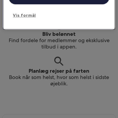
Få nem adgang til din rejseplan selv uden Wi-
Fi.
Vis formål
Bliv belønnet
Find fordele for medlemmer og eksklusive
tilbud i appen.
Planlæg rejser på farten
Book når som helst, hvor som helst i sidste
øjeblik.